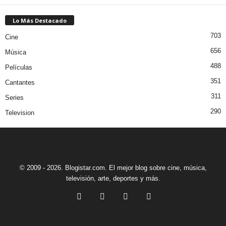
Lo Más Destacado
703
Cine
656
Música
488
Películas
351
Cantantes
311
Series
290
Television
© 2009 - 2026. Blogistar.com. El mejor blog sobre cine, música,
televisión, arte, deportes y más.