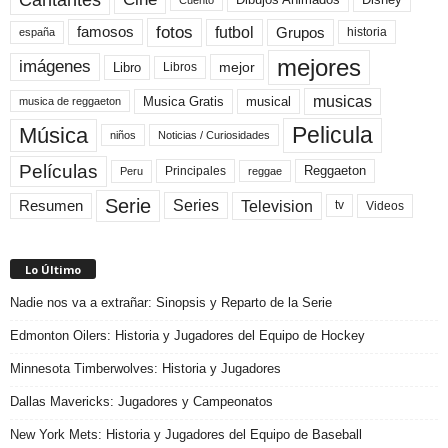
fotos
futbol
Grupos
famosos
historia
españa
mejores
imágenes
mejor
Libro
Libros
musicas
Musica Gratis
musical
musica de reggaeton
Pelicula
Música
niños
Noticias / Curiosidades
Películas
Reggaeton
Principales
Peru
reggae
Serie
Television
Series
Resumen
Videos
tv
Lo Último
Nadie nos va a extrañar: Sinopsis y Reparto de la Serie
Edmonton Oilers: Historia y Jugadores del Equipo de Hockey
Minnesota Timberwolves: Historia y Jugadores
Dallas Mavericks: Jugadores y Campeonatos
New York Mets: Historia y Jugadores del Equipo de Baseball