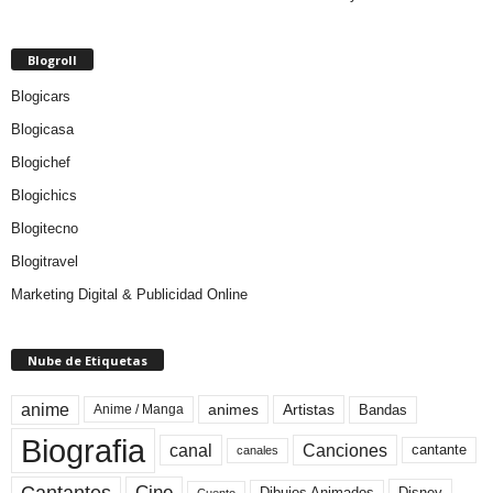
Blogroll
Blogicars
Blogicasa
Blogichef
Blogichics
Blogitecno
Blogitravel
Marketing Digital & Publicidad Online
Nube de Etiquetas
anime
animes
Artistas
Bandas
Anime / Manga
Biografia
canal
Canciones
cantante
canales
Cine
Cantantes
Dibujos Animados
Disney
Cuento