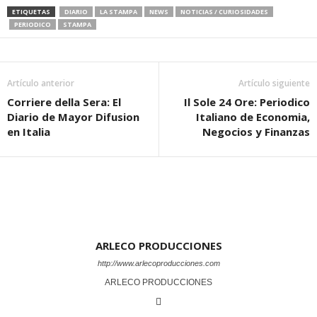
ETIQUETAS
DIARIO
LA STAMPA
NEWS
NOTICIAS / CURIOSIDADES
PERIODICO
STAMPA
Artículo anterior
Artículo siguiente
Corriere della Sera: El
Il Sole 24 Ore: Periodico
Diario de Mayor Difusion
Italiano de Economia,
en Italia
Negocios y Finanzas
ARLECO PRODUCCIONES
http://www.arlecoproducciones.com
ARLECO PRODUCCIONES