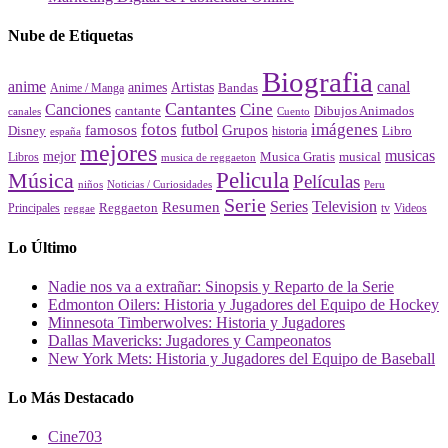
Nube de Etiquetas
Biografia
canal
anime
animes
Artistas
Bandas
Anime / Manga
Cantantes
Cine
Canciones
cantante
Dibujos Animados
canales
Cuento
fotos
imágenes
futbol
Grupos
famosos
Disney
Libro
historia
españa
mejores
musicas
mejor
Musica Gratis
musical
Libros
musica de reggaeton
Pelicula
Música
Películas
Peru
niños
Noticias / Curiosidades
Serie
Series
Television
Resumen
Principales
Reggaeton
Videos
reggae
tv
Lo Último
Nadie nos va a extrañar: Sinopsis y Reparto de la Serie
Edmonton Oilers: Historia y Jugadores del Equipo de Hockey
Minnesota Timberwolves: Historia y Jugadores
Dallas Mavericks: Jugadores y Campeonatos
New York Mets: Historia y Jugadores del Equipo de Baseball
Lo Más Destacado
Cine
703