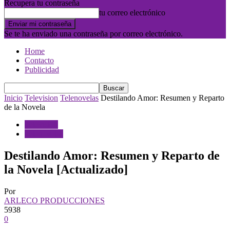
Recupera tu contraseña
tu correo electrónico
Se te ha enviado una contraseña por correo electrónico.
Home
Contacto
Publicidad
Inicio
Television
Telenovelas
Destilando Amor: Resumen y Reparto
de la Novela
Television
Telenovelas
Destilando Amor: Resumen y Reparto de
la Novela [Actualizado]
Por
ARLECO PRODUCCIONES
5938
0