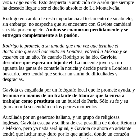
vez un hijo varón
. Esto despierta la ambición de Aarón que siempre
ha deseado llegar a ser el dueño absoluto de La Montalveña.
Rodrigo en cambio le resta importancia al testamento de su abuelo,
sin embargo, no sospecha que su encuentro con Gaviota cambiará
su vida por completo.
Ambos se enamoran perdidamente y se
entregan completamente a la pasión.
Rodrigo le promete a su amada que una vez que termine el
doctorado que está haciendo en Londres, volverá a México y se
casarán
en un año. Ya cuando Rodrigo se ha ido,
Gaviota
descubre que espera un hijo de él
. La inocente joven ya no
aguanta las ganas de contarle la noticia y decide partir a Londres a
buscarlo, pero tendrá que sortear un sinfín de dificultades y
desgracias.
Gaviota es engañada por un fotógrafo local que le promete ayuda, y
termina en manos de un tratante de blancas que la envía a
trabajar como prostituta
en un burdel de París. Sólo su fe y su
gran amor la sostendrán en los peores momentos.
Auxiliada por un generoso italiano, y un grupo de religiosas
inglesas, Gaviota escapa y se libra de esa pesadilla de dolor. Retorna
a México, pero ya nada será igual, y Gaviota de ahora en adelante
tendrá que luchar muy duro por lo que anhela, donde un corazón