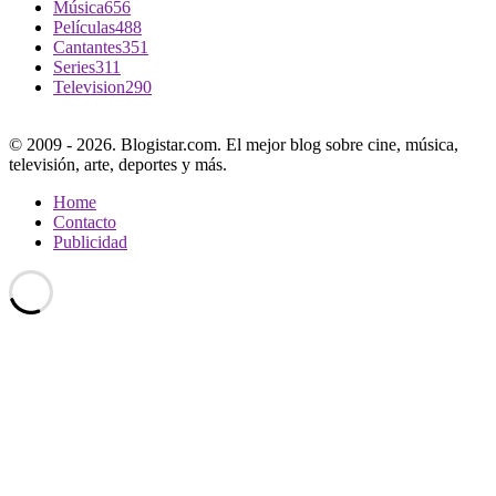
Música
656
Películas
488
Cantantes
351
Series
311
Television
290
© 2009 - 2026. Blogistar.com. El mejor blog sobre cine, música,
televisión, arte, deportes y más.
Home
Contacto
Publicidad