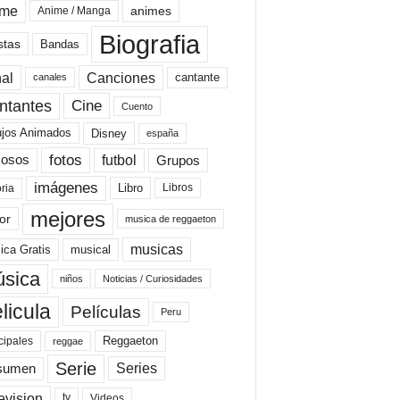
ime
animes
Anime / Manga
Biografia
stas
Bandas
al
Canciones
cantante
canales
Cine
ntantes
Cuento
ujos Animados
Disney
españa
fotos
futbol
Grupos
osos
imágenes
Libro
oria
Libros
mejores
or
musica de reggaeton
musicas
ica Gratis
musical
sica
niños
Noticias / Curiosidades
licula
Películas
Peru
Reggaeton
cipales
reggae
Serie
Series
sumen
evision
Videos
tv