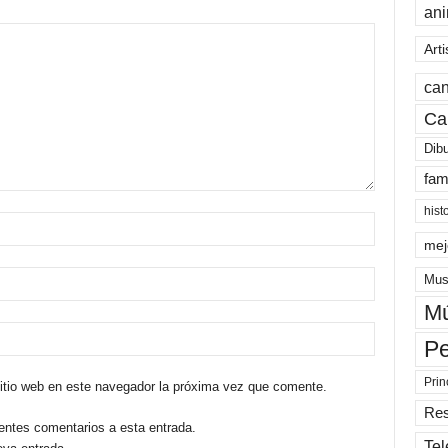
an
Arti
can
Ca
Dib
fam
hist
mej
Mus
Mú
Pe
Prin
sitio web en este navegador la próxima vez que comente.
Re
ientes comentarios a esta entrada.
Tel