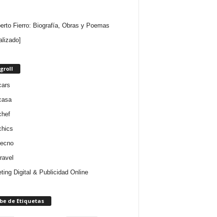
rto Fierro: Biografía, Obras y Poemas
alizado]
groll
cars
casa
chef
chics
tecno
ravel
ting Digital & Publicidad Online
be de Etiquetas