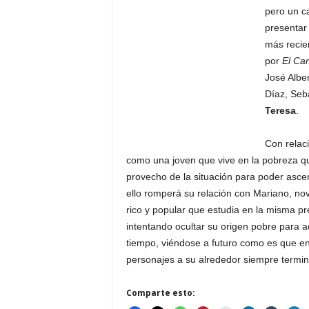
pero un c
presentar 
más recie
por
El Can
José Albe
Díaz, Seba
Teresa
.
Con relaci
como una joven que vive en la pobreza que
provecho de la situación para poder asce
ello romperá su relación con Mariano, nov
rico y popular que estudia en la misma pr
intentando ocultar su origen pobre para ad
tiempo, viéndose a futuro como es que ent
personajes a su alrededor siempre termin
Comparte esto: