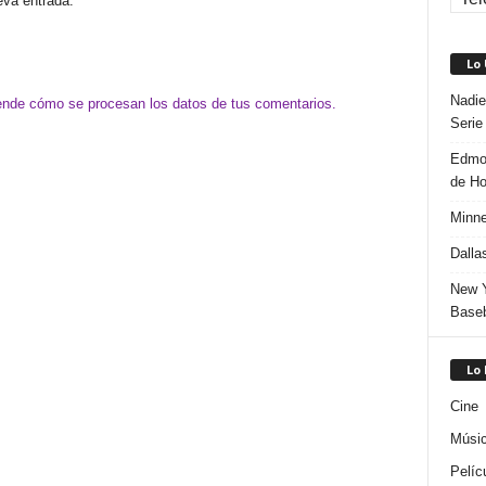
eva entrada.
Lo
Nadie
nde cómo se procesan los datos de tus comentarios.
Serie
Edmon
de H
Minne
Dalla
New Y
Baseb
Lo
Cine
Músi
Pelíc