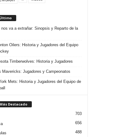
 Último
 nos va a extrañar: Sinopsis y Reparto de la
ton Oilers: Historia y Jugadores del Equipo
ockey
sota Timberwolves: Historia y Jugadores
s Mavericks: Jugadores y Campeonatos
ork Mets: Historia y Jugadores del Equipo de
all
 Más Destacado
703
656
ca
488
ulas