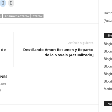
Humbe
A
TELENOVELA TERESA
TERESA
[Actu
Blo
Artículo siguiente
Blogi
 de
Destilando Amor: Resumen y Reparto
Blogi
de la Novela [Actualizado]
Blogi
Blogi
Blogi
ONES
Blogit
s.com
Marke
S
Nu