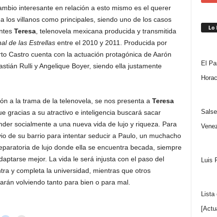
ambio interesante en relación a esto mismo es el querer
a los villanos como principales, siendo uno de los casos
Lo
ntes
Teresa
, telenovela mexicana producida y transmitida
al de las Estrellas
entre el 2010 y 2011. Producida por
rto Castro cuenta con la actuación protagónica de Aarón
El Pa
stián Rulli y Angelique Boyer, siendo ella justamente
Horac
ón a la trama de la telenovela, se nos presenta a
Teresa
Salse
 gracias a su atractivo e inteligencia buscará sacar
nder socialmente a una nueva vida de lujo y riqueza. Para
Venez
io de su barrio para intentar seducir a Paulo, un muchacho
eparatoria de lujo donde ella se encuentra becada, siempre
aptarse mejor. La vida le será injusta con el paso del
Luis 
ra y completa la universidad, mientras que otros
arán volviendo tanto para bien o para mal.
Lista
[Actu