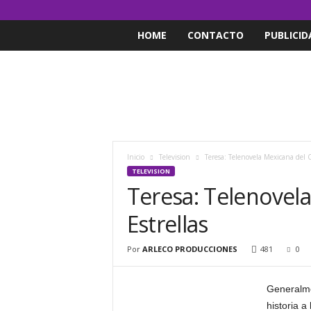
HOME
CONTACTO
PUBLICID
Inicio
Television
Teresa: Telenovela Mexicana del C
TELEVISION
Teresa: Telenovela
Estrellas
Por
ARLECO PRODUCCIONES
481
0
Generalm
historia 