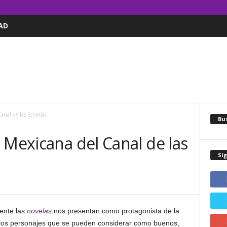
AD
anal de las Estrellas
Bus
 Mexicana del Canal de las
Sí
ente las
novelas
nos presentan como protagonista de la
a los personajes que se pueden considerar como buenos,