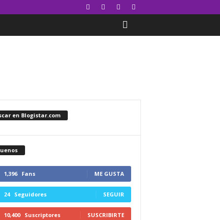
car en Blogistar.com
guenos
1,396
Fans
ME GUSTA
24
Seguidores
SEGUIR
10,400
Suscriptores
SUSCRIBIRTE