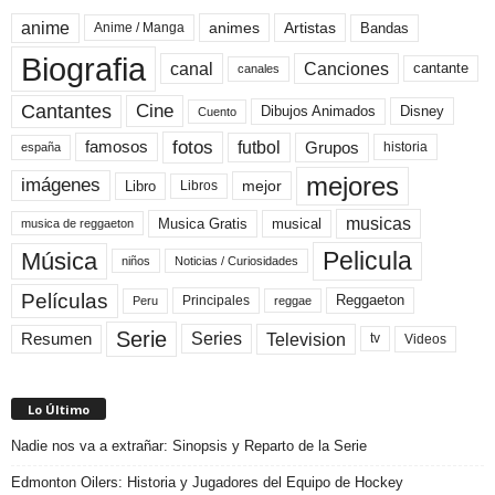
anime
animes
Artistas
Bandas
Anime / Manga
Biografia
canal
Canciones
cantante
canales
Cine
Cantantes
Dibujos Animados
Disney
Cuento
fotos
futbol
Grupos
famosos
historia
españa
mejores
imágenes
mejor
Libro
Libros
musicas
Musica Gratis
musical
musica de reggaeton
Pelicula
Música
niños
Noticias / Curiosidades
Películas
Reggaeton
Principales
Peru
reggae
Serie
Television
Series
Resumen
Videos
tv
Lo Último
Nadie nos va a extrañar: Sinopsis y Reparto de la Serie
Edmonton Oilers: Historia y Jugadores del Equipo de Hockey