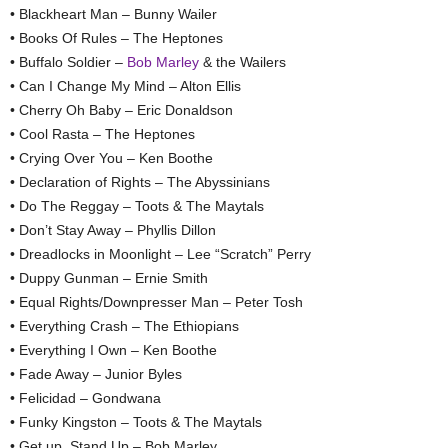
• Blackheart Man – Bunny Wailer
• Books Of Rules – The Heptones
• Buffalo Soldier –
Bob Marley
& the Wailers
• Can I Change My Mind – Alton Ellis
• Cherry Oh Baby – Eric Donaldson
• Cool Rasta – The Heptones
• Crying Over You – Ken Boothe
• Declaration of Rights – The Abyssinians
• Do The Reggay – Toots & The Maytals
• Don’t Stay Away – Phyllis Dillon
• Dreadlocks in Moonlight – Lee “Scratch” Perry
• Duppy Gunman – Ernie Smith
• Equal Rights/Downpresser Man – Peter Tosh
• Everything Crash – The Ethiopians
• Everything I Own – Ken Boothe
• Fade Away – Junior Byles
• Felicidad – Gondwana
• Funky Kingston – Toots & The Maytals
• Get up, Stand Up – Bob Marley