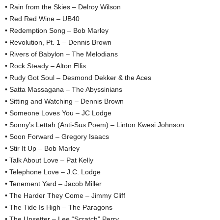
• Rain from the Skies – Delroy Wilson
• Red Red Wine – UB40
• Redemption Song – Bob Marley
• Revolution, Pt. 1 – Dennis Brown
• Rivers of Babylon – The Melodians
• Rock Steady – Alton Ellis
• Rudy Got Soul – Desmond Dekker & the Aces
• Satta Massagana – The Abyssinians
• Sitting and Watching – Dennis Brown
• Someone Loves You – JC Lodge
• Sonny’s Lettah (Anti-Sus Poem) – Linton Kwesi Johnson
• Soon Forward – Gregory Isaacs
• Stir It Up – Bob Marley
• Talk About Love – Pat Kelly
• Telephone Love – J.C. Lodge
• Tenement Yard – Jacob Miller
• The Harder They Come – Jimmy Cliff
• The Tide Is High – The Paragons
• The Upsetter – Lee “Scratch” Perry