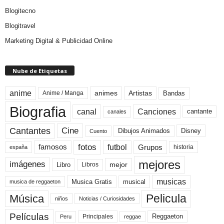
Blogitecno
Blogitravel
Marketing Digital & Publicidad Online
Nube de Etiquetas
anime
animes
Artistas
Bandas
Anime / Manga
Biografia
canal
Canciones
cantante
canales
Cine
Cantantes
Dibujos Animados
Disney
Cuento
fotos
futbol
Grupos
famosos
historia
españa
mejores
imágenes
mejor
Libro
Libros
musicas
Musica Gratis
musical
musica de reggaeton
Pelicula
Música
niños
Noticias / Curiosidades
Películas
Reggaeton
Principales
Peru
reggae