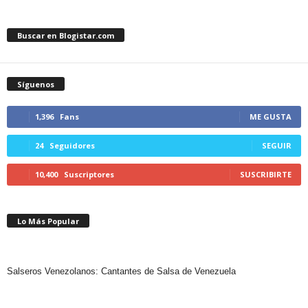
Buscar en Blogistar.com
Síguenos
1,396
Fans
ME GUSTA
24
Seguidores
SEGUIR
10,400
Suscriptores
SUSCRIBIRTE
Lo Más Popular
Salseros Venezolanos: Cantantes de Salsa de Venezuela