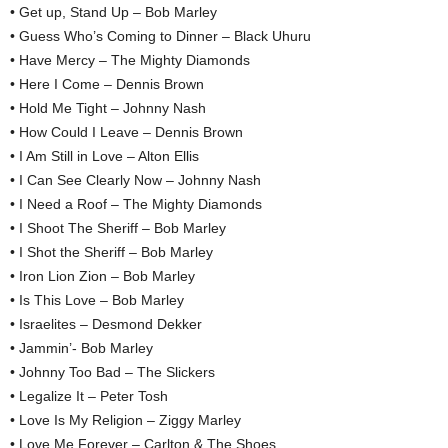
• Get up, Stand Up – Bob Marley
• Guess Who’s Coming to Dinner – Black Uhuru
• Have Mercy – The Mighty Diamonds
• Here I Come – Dennis Brown
• Hold Me Tight – Johnny Nash
• How Could I Leave – Dennis Brown
• I Am Still in Love – Alton Ellis
• I Can See Clearly Now – Johnny Nash
• I Need a Roof – The Mighty Diamonds
• I Shoot The Sheriff – Bob Marley
• I Shot the Sheriff – Bob Marley
• Iron Lion Zion – Bob Marley
• Is This Love – Bob Marley
• Israelites – Desmond Dekker
• Jammin’- Bob Marley
• Johnny Too Bad – The Slickers
• Legalize It – Peter Tosh
• Love Is My Religion – Ziggy Marley
• Love Me Forever – Carlton & The Shoes