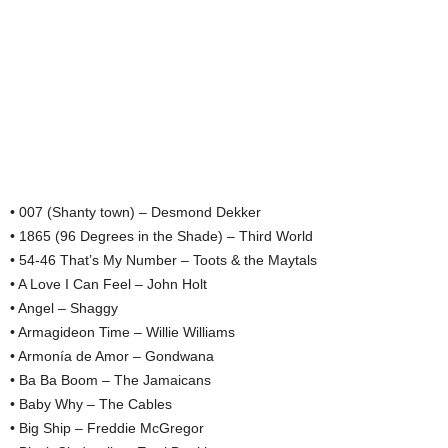
• 007 (Shanty town) – Desmond Dekker
• 1865 (96 Degrees in the Shade) – Third World
• 54-46 That’s My Number – Toots & the Maytals
• A Love I Can Feel – John Holt
• Angel – Shaggy
• Armagideon Time – Willie Williams
• Armonía de Amor – Gondwana
• Ba Ba Boom – The Jamaicans
• Baby Why – The Cables
• Big Ship – Freddie McGregor