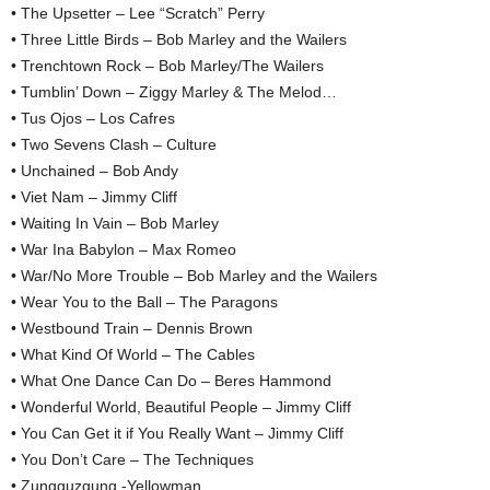
• The Upsetter – Lee “Scratch” Perry
• Three Little Birds – Bob Marley and the Wailers
• Trenchtown Rock – Bob Marley/The Wailers
• Tumblin’ Down – Ziggy Marley & The Melod…
• Tus Ojos – Los Cafres
• Two Sevens Clash – Culture
• Unchained – Bob Andy
• Viet Nam – Jimmy Cliff
• Waiting In Vain – Bob Marley
• War Ina Babylon – Max Romeo
• War/No More Trouble – Bob Marley and the Wailers
• Wear You to the Ball – The Paragons
• Westbound Train – Dennis Brown
• What Kind Of World – The Cables
• What One Dance Can Do – Beres Hammond
• Wonderful World, Beautiful People – Jimmy Cliff
• You Can Get it if You Really Want – Jimmy Cliff
• You Don’t Care – The Techniques
• Zungguzgung -Yellowman