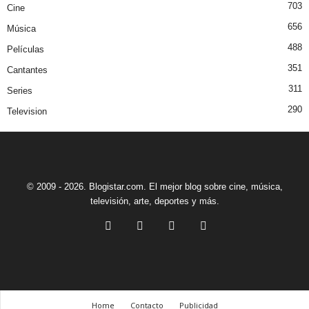
703
Cine
656
Música
488
Películas
351
Cantantes
311
Series
290
Television
© 2009 - 2026. Blogistar.com. El mejor blog sobre cine, música,
televisión, arte, deportes y más.
Home
Contacto
Publicidad