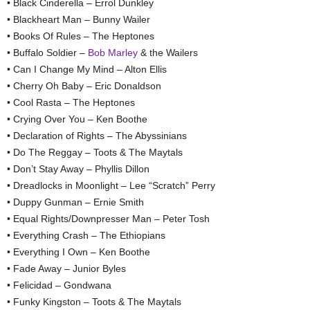
• Black Cinderella – Errol Dunkley
• Blackheart Man – Bunny Wailer
• Books Of Rules – The Heptones
• Buffalo Soldier –
Bob Marley
& the Wailers
• Can I Change My Mind – Alton Ellis
• Cherry Oh Baby – Eric Donaldson
• Cool Rasta – The Heptones
• Crying Over You – Ken Boothe
• Declaration of Rights – The Abyssinians
• Do The Reggay – Toots & The Maytals
• Don’t Stay Away – Phyllis Dillon
• Dreadlocks in Moonlight – Lee “Scratch” Perry
• Duppy Gunman – Ernie Smith
• Equal Rights/Downpresser Man – Peter Tosh
• Everything Crash – The Ethiopians
• Everything I Own – Ken Boothe
• Fade Away – Junior Byles
• Felicidad – Gondwana
• Funky Kingston – Toots & The Maytals