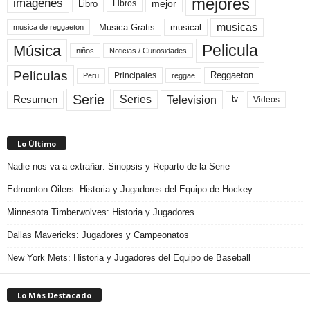
mejores
imágenes
mejor
Libro
Libros
musicas
Musica Gratis
musical
musica de reggaeton
Pelicula
Música
niños
Noticias / Curiosidades
Películas
Reggaeton
Principales
Peru
reggae
Serie
Television
Series
Resumen
Videos
tv
Lo Último
Nadie nos va a extrañar: Sinopsis y Reparto de la Serie
Edmonton Oilers: Historia y Jugadores del Equipo de Hockey
Minnesota Timberwolves: Historia y Jugadores
Dallas Mavericks: Jugadores y Campeonatos
New York Mets: Historia y Jugadores del Equipo de Baseball
Lo Más Destacado