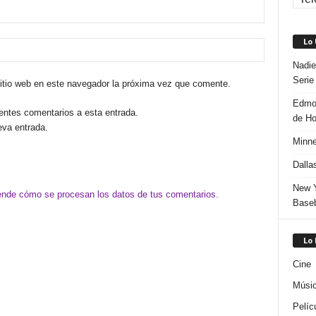
Lo
Nadie
Serie
sitio web en este navegador la próxima vez que comente.
Edmon
ientes comentarios a esta entrada.
de H
eva entrada.
Minne
Dalla
New Y
nde cómo se procesan los datos de tus comentarios.
Baseb
Lo
Cine
Músi
Pelíc