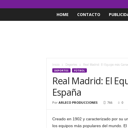
HOME
CONTACTO
PUBLICID
Inicio
Deportes
Real Madrid: El Equipo más Gana
DEPORTES
FÚTBOL
Real Madrid: El E
España
Por
ARLECO PRODUCCIONES
766
0
Creado en 1902 y caracterizado por su u
los equipos más populares del mundo. El