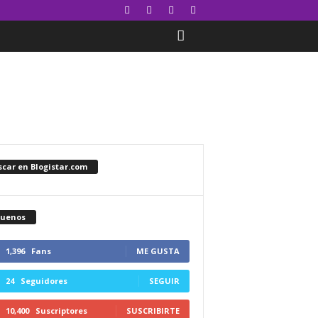
car en Blogistar.com
guenos
1,396
Fans
ME GUSTA
24
Seguidores
SEGUIR
10,400
Suscriptores
SUSCRIBIRTE