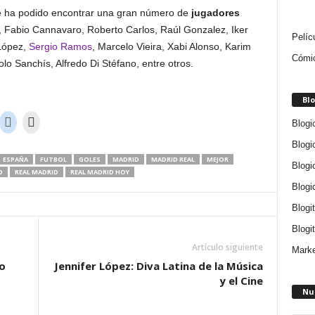
 se ha podido encontrar una gran número de
jugadores
 Fabio Cannavaro, Roberto Carlos, Raúl Gonzalez, Iker
Pelíc
López,
Sergio Ramos
, Marcelo Vieira, Xabi Alonso, Karim
Cómi
 Sanchís, Alfredo Di Stéfano, entre otros.
Blo
Blogi
Blogi
ESPAÑA
FUTBOL
GOLES
MADRID
MADRID REAL
MEJOR
Blogi
O
REAL MADRID
REAL MADRID HOY
Blogi
Blogi
Blogit
Artículo siguiente
Marke
o
Jennifer López: Diva Latina de la Música
y el Cine
Nu