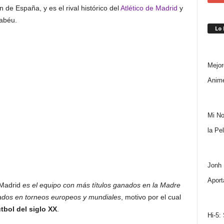
n de España, y es el rival histórico del
Atlético de Madrid
y
nabéu.
Lo
Mejor
Anime
Mi No
la Pe
Jonh 
Aport
l Madrid
es el equipo con más títulos ganados en la Madre
ados en torneos europeos y mundiales
, motivo por el cual
útbol del siglo XX
.
Hi-5: