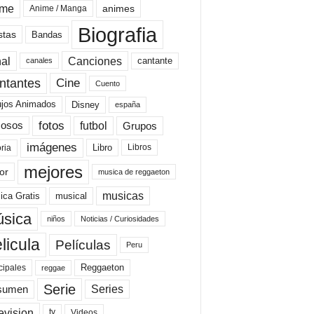
ime
animes
Anime / Manga
Biografia
stas
Bandas
al
Canciones
cantante
canales
Cine
ntantes
Cuento
ujos Animados
Disney
españa
fotos
futbol
Grupos
osos
imágenes
Libro
oria
Libros
mejores
or
musica de reggaeton
musicas
ica Gratis
musical
sica
niños
Noticias / Curiosidades
licula
Películas
Peru
Reggaeton
cipales
reggae
Serie
Series
sumen
evision
Videos
tv