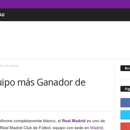
AD
dor de España
Bus
quipo más Ganador de
Sí
niforme completamente blanco, el
Real Madrid
es uno de
 Real Madrid Club de Fútbol, equipo con sede en
Madrid
,