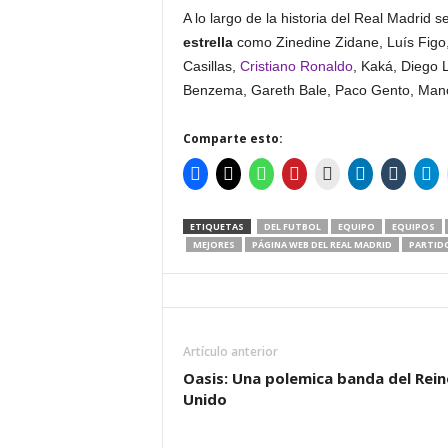
A lo largo de la historia del Real Madrid
estrella
como Zinedine Zidane, Luís Figo,
Casillas,
Cristiano Ronaldo
, Kaká, Diego 
Benzema, Gareth Bale, Paco Gento, Manolo
Comparte esto:
ETIQUETAS
DEL FUTBOL
EQUIPO
EQUIPOS
MEJORES
PÁGINA WEB DEL REAL MADRID
PARTID
Artículo anterior
Oasis: Una polemica banda del Rein
Unido