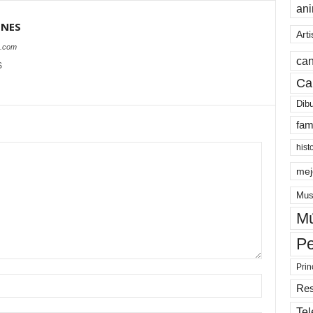
an
ONES
Arti
s.com
can
S
Ca
Dib
fam
hist
mej
Mus
Mú
Pe
Prin
Re
Tel