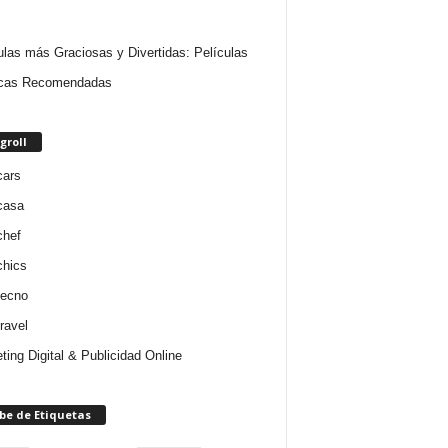
ulas más Graciosas y Divertidas: Películas
cas Recomendadas
groll
cars
casa
chef
chics
tecno
ravel
ting Digital & Publicidad Online
be de Etiquetas