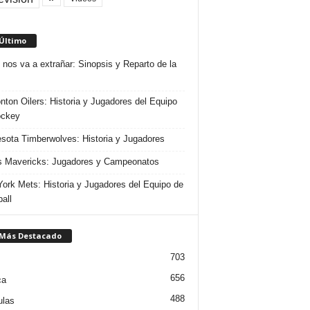
 Último
 nos va a extrañar: Sinopsis y Reparto de la
ton Oilers: Historia y Jugadores del Equipo
ockey
sota Timberwolves: Historia y Jugadores
s Mavericks: Jugadores y Campeonatos
ork Mets: Historia y Jugadores del Equipo de
all
 Más Destacado
703
656
ca
488
ulas