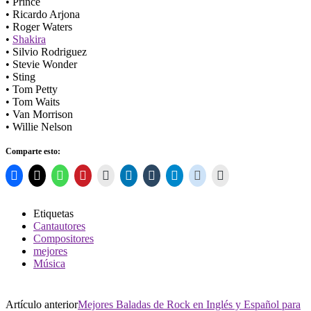
• Prince
• Ricardo Arjona
• Roger Waters
•
Shakira
• Silvio Rodriguez
• Stevie Wonder
• Sting
• Tom Petty
• Tom Waits
• Van Morrison
• Willie Nelson
Comparte esto:
Etiquetas
Cantautores
Compositores
mejores
Música
Artículo anterior
Mejores Baladas de Rock en Inglés y Español para