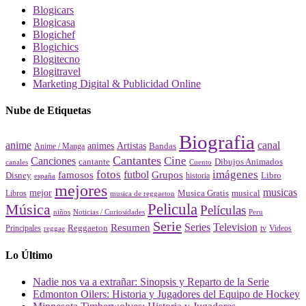
Blogicars
Blogicasa
Blogichef
Blogichics
Blogitecno
Blogitravel
Marketing Digital & Publicidad Online
Nube de Etiquetas
Biografia
canal
anime
animes
Artistas
Bandas
Anime / Manga
Cantantes
Cine
Canciones
cantante
Dibujos Animados
canales
Cuento
fotos
imágenes
futbol
Grupos
famosos
Disney
Libro
historia
españa
mejores
musicas
mejor
Musica Gratis
musical
Libros
musica de reggaeton
Pelicula
Música
Películas
Peru
niños
Noticias / Curiosidades
Serie
Series
Television
Resumen
Principales
Reggaeton
Videos
reggae
tv
Lo Último
Nadie nos va a extrañar: Sinopsis y Reparto de la Serie
Edmonton Oilers: Historia y Jugadores del Equipo de Hockey