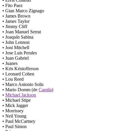
• Elvis Costello
• Fito Paez
• Gian Marco Zignago
• James Brown
• James Taylor
• Jimmy Cliff
• Joan Manuel Serrat
• Joaquín Sabina
• John Lennon
• Joni Mitchell
• Jose Luis Perales
• Juan Gabriel
• Juanes
• Kris Kristofferson
• Leonard Cohen
• Lou Reed
• Marco Antonio Solis
• Mario Domm (de
Camila
)
•
Michael Jackson
• Michael Stipe
• Mick Jagger
• Morrissey
• Neil Young
• Paul McCartney
• Paul Simon