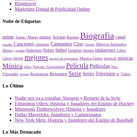
Blogitravel
Marketing Digital & Publicidad Online
Nube de Etiquetas
Biografia
canal
anime
animes
Artistas
Bandas
Anime / Manga
Cantantes
Cine
Canciones
cantante
Dibujos Animados
canales
Cuento
fotos
imágenes
futbol
Grupos
famosos
Disney
Libro
historia
españa
mejores
musicas
mejor
Musica Gratis
musical
Libros
musica de reggaeton
Pelicula
Música
Películas
Peru
niños
Noticias / Curiosidades
Serie
Series
Television
Resumen
Principales
Reggaeton
Videos
reggae
tv
Lo Último
Nadie nos va a extrañar: Sinopsis y Reparto de la Serie
Edmonton Oilers: Historia y Jugadores del Equipo de Hockey
Minnesota Timberwolves: Historia y Jugadores
Dallas Mavericks: Jugadores y Campeonatos
New York Mets: Historia y Jugadores del Equipo de Baseball
Lo Más Destacado