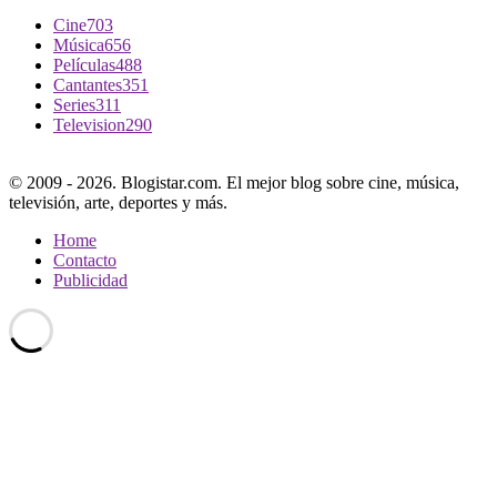
Cine
703
Música
656
Películas
488
Cantantes
351
Series
311
Television
290
© 2009 - 2026. Blogistar.com. El mejor blog sobre cine, música,
televisión, arte, deportes y más.
Home
Contacto
Publicidad