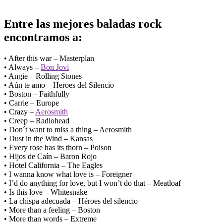
Entre las
mejores baladas rock
encontramos a:
• After this war – Masterplan
• Always –
Bon Jovi
• Angie – Rolling Stones
• Aún te amo – Heroes del Silencio
• Boston – Faithfully
• Carrie – Europe
• Crazy –
Aerosmith
• Creep – Radiohead
• Don´t want to miss a thing – Aerosmith
• Dust in the Wind – Kansas
• Every rose has its thorn – Poison
• Hijos de Caín – Baron Rojo
• Hotel California – The Eagles
• I wanna know what love is – Foreigner
• I’d do anything for love, but I won’t do that – Meatloaf
• Is this love – Whitesnake
• La chispa adecuada – Héroes del silencio
• More than a feeling – Boston
• More than words – Extreme