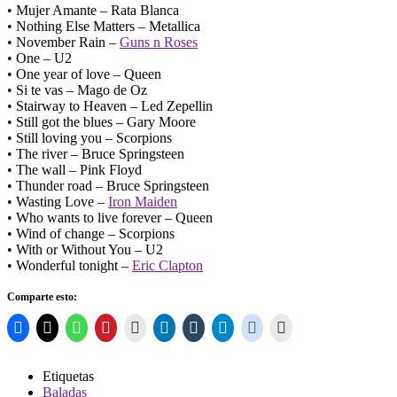
• Mujer Amante – Rata Blanca
• Nothing Else Matters – Metallica
• November Rain –
Guns n Roses
• One – U2
• One year of love – Queen
• Si te vas – Mago de Oz
• Stairway to Heaven – Led Zepellin
• Still got the blues – Gary Moore
• Still loving you – Scorpions
• The river – Bruce Springsteen
• The wall – Pink Floyd
• Thunder road – Bruce Springsteen
• Wasting Love –
Iron Maiden
• Who wants to live forever – Queen
• Wind of change – Scorpions
• With or Without You – U2
• Wonderful tonight –
Eric Clapton
Comparte esto:
Etiquetas
Baladas