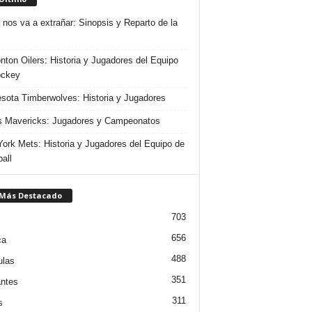
 nos va a extrañar: Sinopsis y Reparto de la
ton Oilers: Historia y Jugadores del Equipo
ockey
sota Timberwolves: Historia y Jugadores
s Mavericks: Jugadores y Campeonatos
ork Mets: Historia y Jugadores del Equipo de
all
 Más Destacado
703
656
ca
488
ulas
351
ntes
311
s