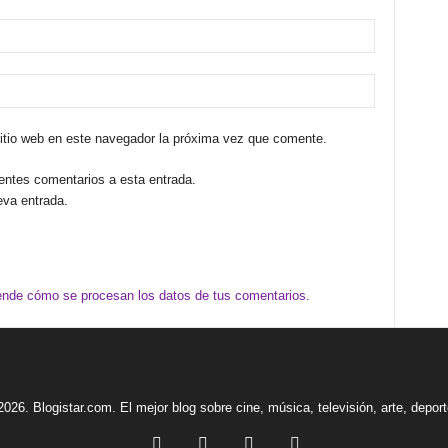
sitio web en este navegador la próxima vez que comente.
ientes comentarios a esta entrada.
eva entrada.
nde cómo se procesan los datos de tus comentarios.
2026. Blogistar.com. El mejor blog sobre cine, música, televisión, arte, depor