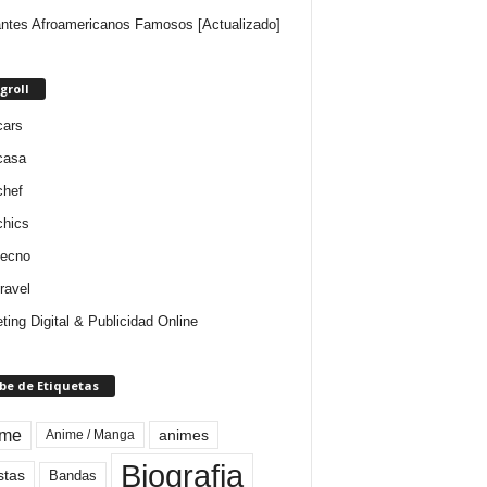
ntes Afroamericanos Famosos [Actualizado]
groll
cars
casa
chef
chics
tecno
ravel
ting Digital & Publicidad Online
be de Etiquetas
ime
animes
Anime / Manga
Biografia
stas
Bandas