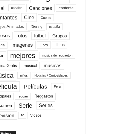
al
Canciones
cantante
canales
Cine
ntantes
Cuento
ujos Animados
Disney
españa
fotos
futbol
Grupos
osos
imágenes
Libro
oria
Libros
mejores
or
musica de reggaeton
musicas
ica Gratis
musical
sica
niños
Noticias / Curiosidades
licula
Películas
Peru
Reggaeton
cipales
reggae
Serie
Series
sumen
evision
Videos
tv
 Último