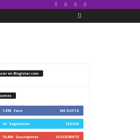
car en Blogistar.com
guenos
1,396
Fans
ME GUSTA
24
Seguidores
SEGUIR
10,400
Suscriptores
SUSCRIBIRTE