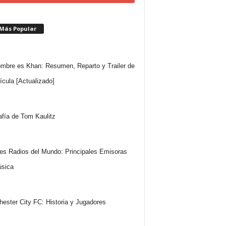
 Más Popular
mbre es Khan: Resumen, Reparto y Trailer de
lícula [Actualizado]
afía de Tom Kaulitz
es Radios del Mundo: Principales Emisoras
sica
ester City FC: Historia y Jugadores