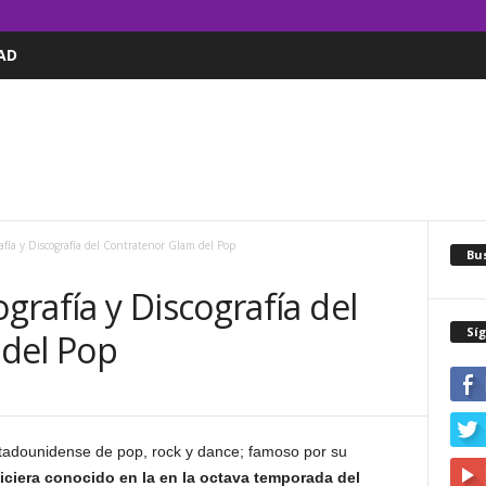
AD
fía y Discografía del Contratenor Glam del Pop
Bus
rafía y Discografía del
Sí
del Pop
tadounidense de pop, rock y dance; famoso por su
iciera conocido en la en la octava temporada del