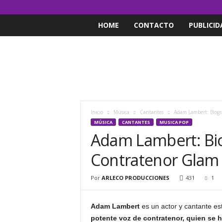
HOME
CONTACTO
PUBLICID
Inicio
Música
Cantantes
Adam Lambert: Biogra
MÚSICA
CANTANTES
MUSICA POP
Adam Lambert: Biog
Contratenor Glam 
Por
ARLECO PRODUCCIONES
431
1
Adam Lambert
es un actor y cantante es
potente voz de contratenor, quien se h