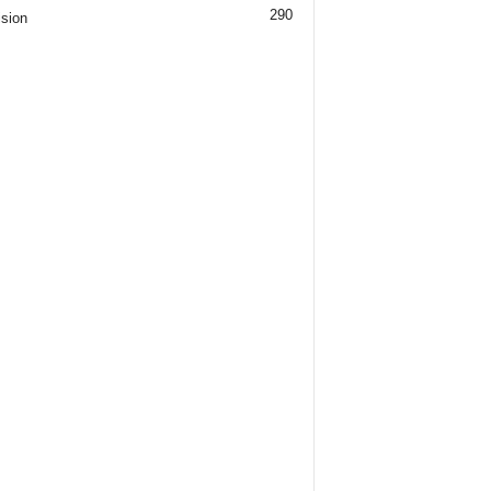
290
ision