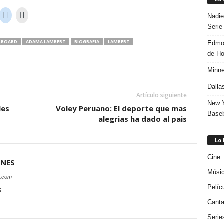
Nadie
Serie
LBOARD
ADAMA LAMBERT
BIOGRAFIA
LAMBERT
Edmon
de H
Minne
Dalla
Artículo siguiente
New Y
les
Voley Peruano: El deporte que mas
Baseb
alegrias ha dado al pais
Lo
Cine
ONES
Músi
s.com
Pelíc
S
Canta
Serie