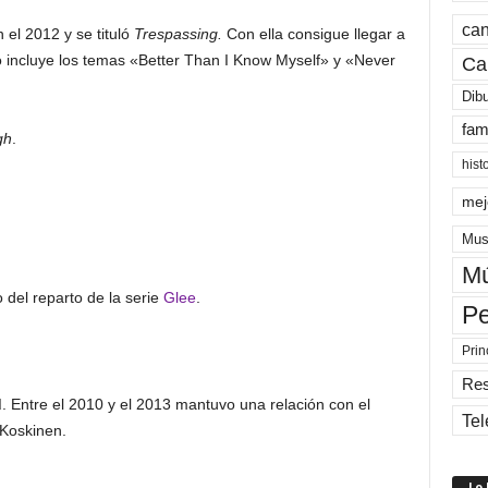
can
 el 2012 y se tituló
Trespassing.
Con ella consigue llegar a
co incluye los temas «Better Than I Know Myself» y «Never
Ca
Dib
fam
gh
.
hist
mej
Mus
Mú
 del reparto de la serie
Glee
.
Pe
Prin
Re
d
. Entre el 2010 y el 2013 mantuvo una relación con el
Tel
 Koskinen.
Lo