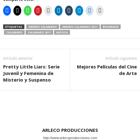
ETIQUETAS
ANDRES CALAMARO
ANDRES CALAMARO 2011
BIOGRAFIA
CALAMARO
CALAMARO 2011
MÚSICA
Artículo anterior
Artículo siguiente
Pretty Little Liars: Serie
Mejores Películas del Cine
Juvenil y Femenina de
de Arte
Misterio y Suspenso
ARLECO PRODUCCIONES
http://www.arlecoproducciones.com