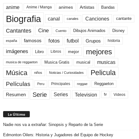
anime
animes
Artistas
Bandas
Anime / Manga
Biografia
canal
Canciones
cantante
canales
Cine
Cantantes
Dibujos Animados
Disney
Cuento
fotos
futbol
Grupos
famosos
historia
españa
mejores
imágenes
mejor
Libro
Libros
musicas
Musica Gratis
musical
musica de reggaeton
Pelicula
Música
niños
Noticias / Curiosidades
Películas
Reggaeton
Principales
Peru
reggae
Serie
Television
Series
Resumen
Videos
tv
Lo Último
Nadie nos va a extrañar: Sinopsis y Reparto de la Serie
Edmonton Oilers: Historia y Jugadores del Equipo de Hockey