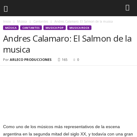
Inicio
Música
Cantantes
Andres Calamaro: El Salmon de la musica
MÚSICA
CANTANTES
MUSICA POP
MUSICA ROCK
Andres Calamaro: El Salmon de la
musica
Por
ARLECO PRODUCCIONES
165
0
Como uno de los músicos más representativos de la escena
argentina en la segunda mitad del siglo XX, y todavía con una gran