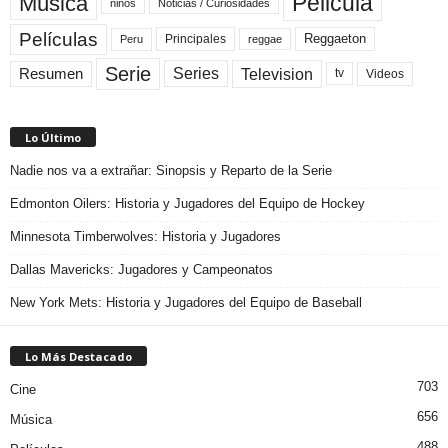
Pelicula
Música
niños
Noticias / Curiosidades
Películas
Reggaeton
Principales
Peru
reggae
Serie
Television
Series
Resumen
Videos
tv
Lo Último
Nadie nos va a extrañar: Sinopsis y Reparto de la Serie
Edmonton Oilers: Historia y Jugadores del Equipo de Hockey
Minnesota Timberwolves: Historia y Jugadores
Dallas Mavericks: Jugadores y Campeonatos
New York Mets: Historia y Jugadores del Equipo de Baseball
Lo Más Destacado
703
Cine
656
Música
488