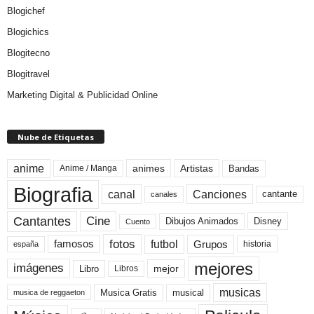
Blogichef
Blogichics
Blogitecno
Blogitravel
Marketing Digital & Publicidad Online
Nube de Etiquetas
anime
animes
Artistas
Bandas
Anime / Manga
Biografia
canal
Canciones
cantante
canales
Cine
Cantantes
Dibujos Animados
Disney
Cuento
fotos
futbol
Grupos
famosos
historia
españa
mejores
imágenes
mejor
Libro
Libros
musicas
Musica Gratis
musical
musica de reggaeton