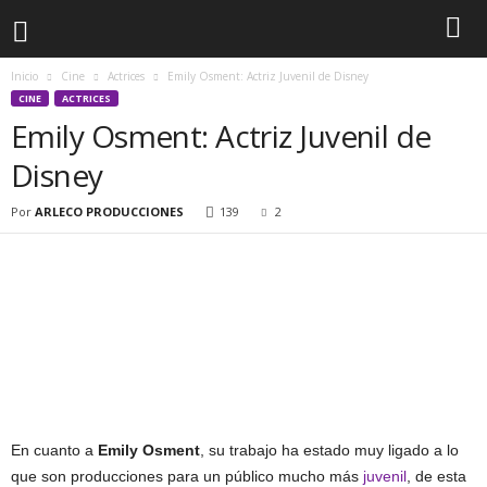
Inicio
Cine
Actrices
Emily Osment: Actriz Juvenil de Disney
CINE
ACTRICES
Emily Osment: Actriz Juvenil de
Disney
Por
ARLECO PRODUCCIONES
139
2
En cuanto a
Emily Osment
, su trabajo ha estado muy ligado a lo
que son producciones para un público mucho más
juvenil
, de esta