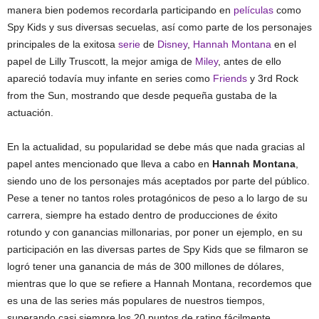
manera bien podemos recordarla participando en
películas
como
Spy Kids y sus diversas secuelas, así como parte de los personajes
principales de la exitosa
serie
de
Disney
,
Hannah Montana
en el
papel de Lilly Truscott, la mejor amiga de
Miley
, antes de ello
apareció todavía muy infante en series como
Friends
y 3rd Rock
from the Sun, mostrando que desde pequeña gustaba de la
actuación.
En la actualidad, su popularidad se debe más que nada gracias al
papel antes mencionado que lleva a cabo en
Hannah Montana
,
siendo uno de los personajes más aceptados por parte del público.
Pese a tener no tantos roles protagónicos de peso a lo largo de su
carrera, siempre ha estado dentro de producciones de éxito
rotundo y con ganancias millonarias, por poner un ejemplo, en su
participación en las diversas partes de Spy Kids que se filmaron se
logró tener una ganancia de más de 300 millones de dólares,
mientras que lo que se refiere a Hannah Montana, recordemos que
es una de las series más populares de nuestros tiempos,
superando casi siempre los 20 puntos de rating fácilmente.