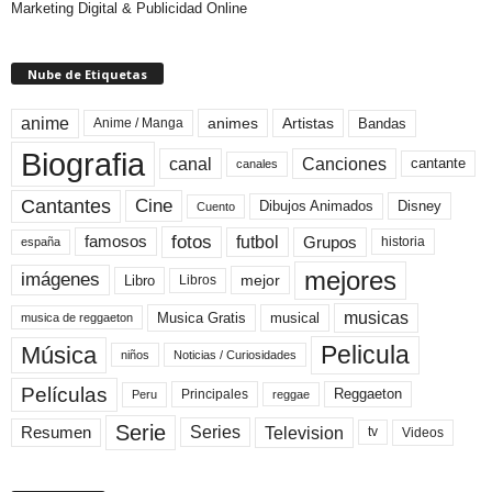
Marketing Digital & Publicidad Online
Nube de Etiquetas
anime
animes
Artistas
Bandas
Anime / Manga
Biografia
canal
Canciones
cantante
canales
Cine
Cantantes
Dibujos Animados
Disney
Cuento
fotos
futbol
Grupos
famosos
historia
españa
mejores
imágenes
mejor
Libro
Libros
musicas
Musica Gratis
musical
musica de reggaeton
Pelicula
Música
niños
Noticias / Curiosidades
Películas
Reggaeton
Principales
Peru
reggae
Serie
Television
Series
Resumen
Videos
tv