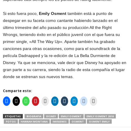
Si esto fuera poco,
Emily Osment
también está a punto de
despegar en su faceta como cantante habiendo lanzado en el
último trimestre del año pasado su producción All the Right
Wrongs, teniendo éxito en el público juvenil con el que fuera su
primer single, «All The Way Up». Aparte también ha grabado
canciones para otras ocasiones, como para el soundtrack de la
película Dadnapped y la re-edición de La Bella Durmiente de
Disney. Ya que se menciona, vale decir que Disney ha apoyado en
gran parte a su carrera, siendo la radio de esta compañía el lugar
donde se estrenan sus nuevos temas.
Comparte esto:
ETIQUETAS
BIOGRAFIA
DISNEY
EMILY OSMENT
EMILY OSMENT 2010
FOTOS
HANNAH MONTANA
IMÁGENES
OSMENT
OSMENT EMILY