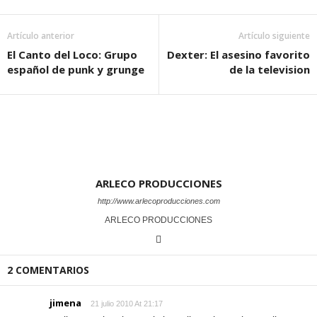
Artículo anterior
Artículo siguiente
El Canto del Loco: Grupo
Dexter: El asesino favorito
español de punk y grunge
de la television
ARLECO PRODUCCIONES
http://www.arlecoproducciones.com
ARLECO PRODUCCIONES
2 COMENTARIOS
jimena
21 julio 2010 At 21:17