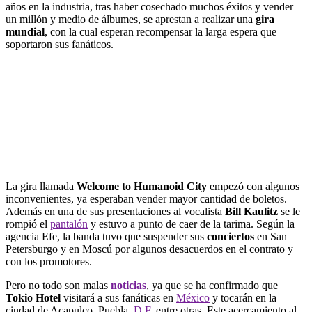
años en la industria, tras haber cosechado muchos éxitos y vender
un millón y medio de álbumes, se aprestan a realizar una
gira
mundial
, con la cual esperan recompensar la larga espera que
soportaron sus fanáticos.
La gira llamada
Welcome to Humanoid City
empezó con algunos
inconvenientes, ya esperaban vender mayor cantidad de boletos.
Además en una de sus presentaciones al vocalista
Bill Kaulitz
se le
rompió el
pantalón
y estuvo a punto de caer de la tarima. Según la
agencia Efe, la banda tuvo que suspender sus
conciertos
en San
Petersburgo y en Moscú por algunos desacuerdos en el contrato y
con los promotores.
Pero no todo son malas
noticias
, ya que se ha confirmado que
Tokio Hotel
visitará a sus fanáticas en
México
y tocarán en la
ciudad de Acapulco, Puebla,
D.F
. entre otras. Este acercamiento al