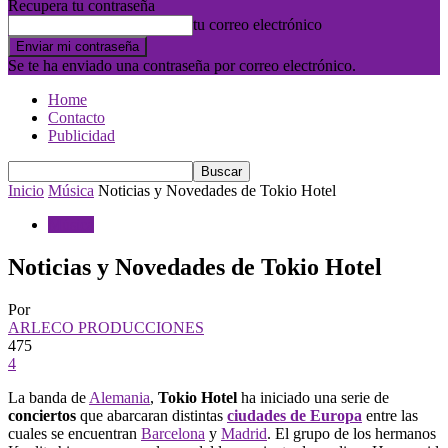
Recupera tu contraseña
tu correo electrónico
Se te ha enviado una contraseña por correo electrónico.
Home
Contacto
Publicidad
Inicio
Música
Noticias y Novedades de Tokio Hotel
Música
Noticias y Novedades de Tokio Hotel
Por
ARLECO PRODUCCIONES
475
4
La banda de
Alemania
,
Tokio Hotel
ha iniciado una serie de
conciertos
que abarcaran distintas
ciudades de Europa
entre las
cuales se encuentran
Barcelona
y
Madrid
. El grupo de los hermanos