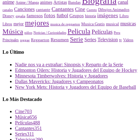
Biografia
canal
anime
animes
Artistas
Bandas
Anime / Manga
Cantantes
Cine
Canciones
cantante
Dibujos Animados
canales
Cuento
fotos
imágenes
futbol
Grupos
famosos
Disney
Libro
historia
españa
mejores
musicas
mejor
Musica Gratis
musical
Libros
musica de reggaeton
Pelicula
Música
Películas
Peru
niños
Noticias / Curiosidades
Serie
Series
Television
Resumen
Principales
Reggaeton
Videos
reggae
tv
Lo Último
Nadie nos va a extrañar: Sinopsis y Reparto de la Serie
Edmonton Oilers: Historia y Jugadores del Equipo de Hockey
Minnesota Timberwolves: Historia y Jugadores
Dallas Mavericks: Jugadores y Campeonatos
New York Mets: Historia y Jugadores del Equipo de Baseball
Lo Más Destacado
Cine
703
Música
656
Películas
488
Cantantes
351
Series
311
Television
290