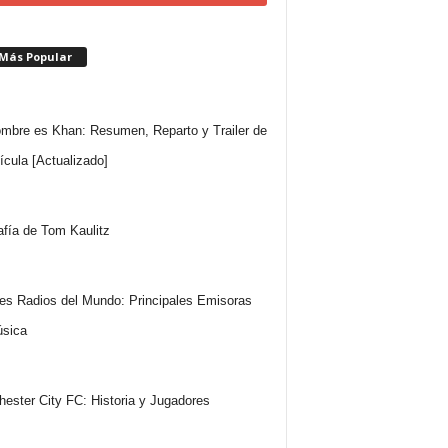
 Más Popular
mbre es Khan: Resumen, Reparto y Trailer de
lícula [Actualizado]
afía de Tom Kaulitz
es Radios del Mundo: Principales Emisoras
sica
ester City FC: Historia y Jugadores