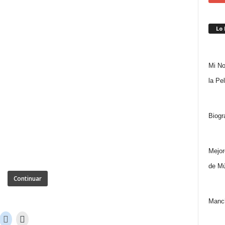
Lo
Mi No
la Pe
Biogr
Mejor
de Mú
Continuar
Manch