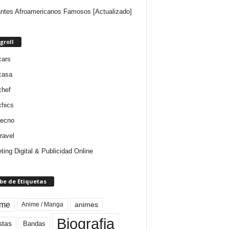
ntes Afroamericanos Famosos [Actualizado]
groll
cars
casa
chef
chics
tecno
ravel
ting Digital & Publicidad Online
be de Etiquetas
ime
animes
Anime / Manga
Biografia
stas
Bandas