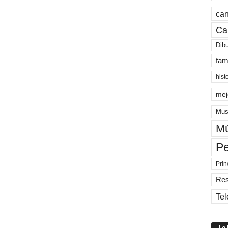
can
Ca
Dib
fam
hist
mej
Mus
Mú
Pe
Prin
Re
Tel
Lo