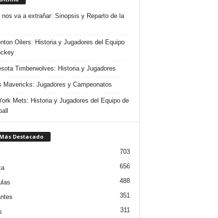
 nos va a extrañar: Sinopsis y Reparto de la
ton Oilers: Historia y Jugadores del Equipo
ockey
sota Timberwolves: Historia y Jugadores
s Mavericks: Jugadores y Campeonatos
ork Mets: Historia y Jugadores del Equipo de
all
 Más Destacado
703
656
ca
488
ulas
351
ntes
311
s