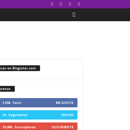
car en Blogistar.com
guenos
1,396
Fans
ME GUSTA
24
Seguidores
SEGUIR
10,400
Suscriptores
SUSCRIBIRTE