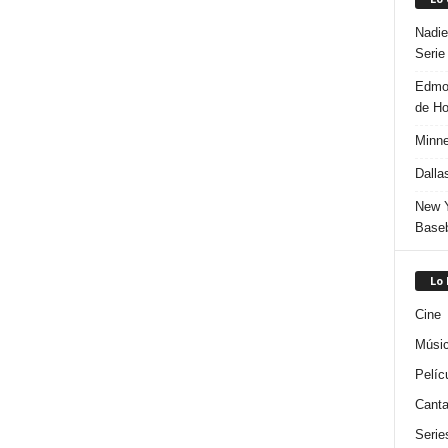
Nadie
Serie
Edmon
de H
Minne
Dalla
New Y
Baseb
Lo
Cine
Músi
Pelíc
Canta
Serie