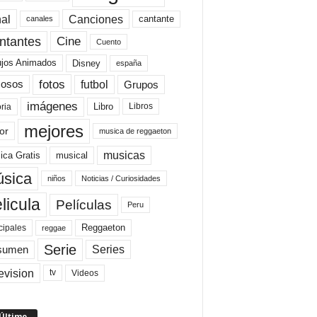
al
Canciones
cantante
canales
Cine
ntantes
Cuento
ujos Animados
Disney
españa
fotos
futbol
Grupos
osos
imágenes
Libro
oria
Libros
mejores
or
musica de reggaeton
musicas
ica Gratis
musical
sica
niños
Noticias / Curiosidades
licula
Películas
Peru
Reggaeton
cipales
reggae
Serie
Series
sumen
evision
Videos
tv
 Último