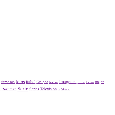
fotos
imágenes
futbol
Grupos
famosos
mejor
Libro
historia
a
Libros
Serie
Series
Television
Resumen
n
Videos
tv