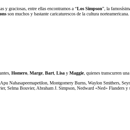
s y graciosas, entre ellas encontramos a “
Los Simpson
”, la famosísi
sons
son muchos y bastante caricaturescos de la cultura norteamericana.
antes,
Homero
,
Marge
,
Bart
,
Lisa
y
Maggie
, quienes transcurren una
 Apu Nahasapeemapetilon, Montgomery Burns, Waylon Smithers, Seymou
ier, Selma Bouvier, Abraham J. Simpson, Nedward «Ned» Flanders y su