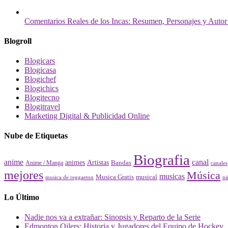
Comentarios Reales de los Incas: Resumen, Personajes y Autor
Blogroll
Blogicars
Blogicasa
Blogichef
Blogichics
Blogitecno
Blogitravel
Marketing Digital & Publicidad Online
Nube de Etiquetas
Biografia
canal
anime
animes
Artistas
Bandas
Anime / Manga
canales
mejores
Música
musicas
Musica Gratis
musical
musica de reggaeton
ni
Lo Último
Nadie nos va a extrañar: Sinopsis y Reparto de la Serie
Edmonton Oilers: Historia y Jugadores del Equipo de Hockey