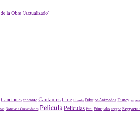
 de la Obra [Actualizado]
Cantantes
Cine
Canciones
Disney
cantante
Dibujos Animados
Cuento
españ
Pelicula
Películas
Principales
Reggaeto
Peru
reggae
ños
Noticias / Curiosidades