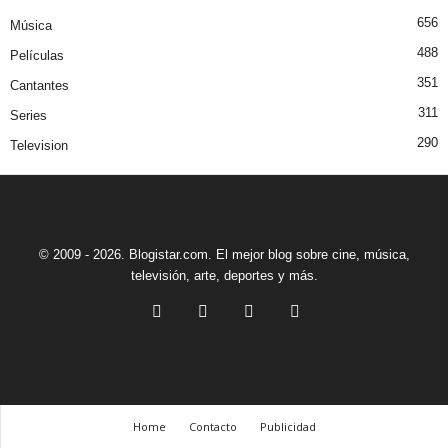
656
Música
488
Películas
351
Cantantes
311
Series
290
Television
© 2009 - 2026. Blogistar.com. El mejor blog sobre cine, música,
televisión, arte, deportes y más.
Home
Contacto
Publicidad