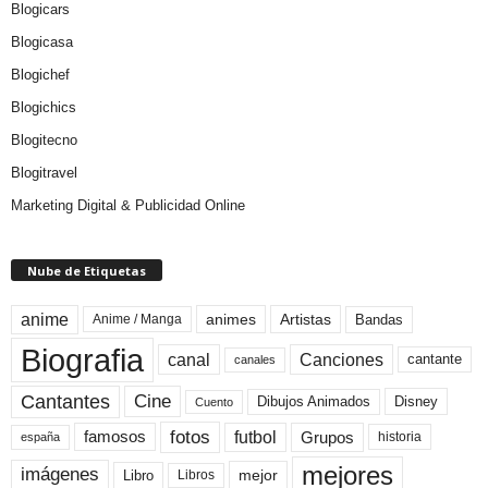
Blogicars
Blogicasa
Blogichef
Blogichics
Blogitecno
Blogitravel
Marketing Digital & Publicidad Online
Nube de Etiquetas
anime
animes
Artistas
Bandas
Anime / Manga
Biografia
canal
Canciones
cantante
canales
Cine
Cantantes
Dibujos Animados
Disney
Cuento
fotos
futbol
Grupos
famosos
historia
españa
mejores
imágenes
mejor
Libro
Libros