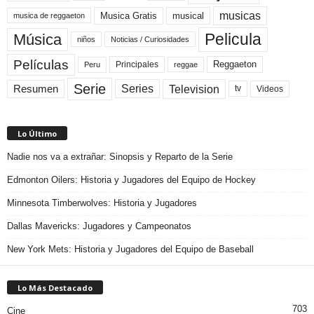
musicas
Musica Gratis
musical
musica de reggaeton
Pelicula
Música
niños
Noticias / Curiosidades
Películas
Reggaeton
Principales
Peru
reggae
Serie
Television
Series
Resumen
Videos
tv
Lo Último
Nadie nos va a extrañar: Sinopsis y Reparto de la Serie
Edmonton Oilers: Historia y Jugadores del Equipo de Hockey
Minnesota Timberwolves: Historia y Jugadores
Dallas Mavericks: Jugadores y Campeonatos
New York Mets: Historia y Jugadores del Equipo de Baseball
Lo Más Destacado
703
Cine