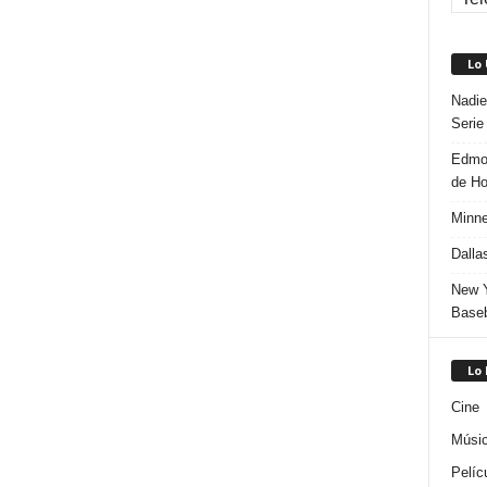
Lo
Nadie
Serie
Edmon
de H
Minne
Dalla
New Y
Baseb
Lo
Cine
Músi
Pelíc