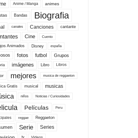
ime
animes
Anime / Manga
Biografia
stas
Bandas
al
Canciones
cantante
canales
Cine
ntantes
Cuento
ujos Animados
Disney
españa
fotos
futbol
Grupos
osos
imágenes
Libro
oria
Libros
mejores
or
musica de reggaeton
musicas
ica Gratis
musical
sica
niños
Noticias / Curiosidades
licula
Películas
Peru
Reggaeton
cipales
reggae
Serie
Series
sumen
evision
Videos
tv