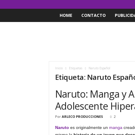
HOME
CONTACTO
PUBLICID
Inicio
Etiquetas
Naruto Español
Etiqueta: Naruto Españ
Naruto: Manga y A
Adolescente Hiper
Por
ARLECO PRODUCCIONES
2
Naruto
es originalmente un
manga
creado
mismo la
historia de un joven que dese