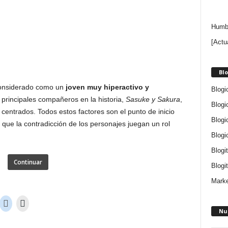
Humbe
[Actu
Blo
considerado como un
joven muy hiperactivo y
Blogi
s principales compañeros en la historia,
Sasuke y Sakura
,
Blogi
entrados. Todos estos factores son el punto de inicio
Blogi
que la contradicción de los personajes juegan un rol
Blogi
Blogi
Continuar
Blogit
Marke
Nu