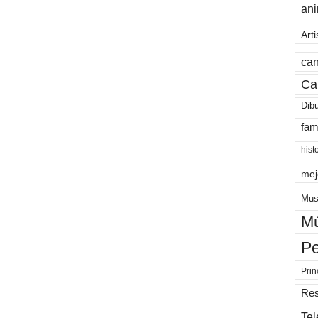
an
Arti
can
Ca
Dib
fam
hist
mej
Mus
Mú
Pe
Prin
Re
Tel