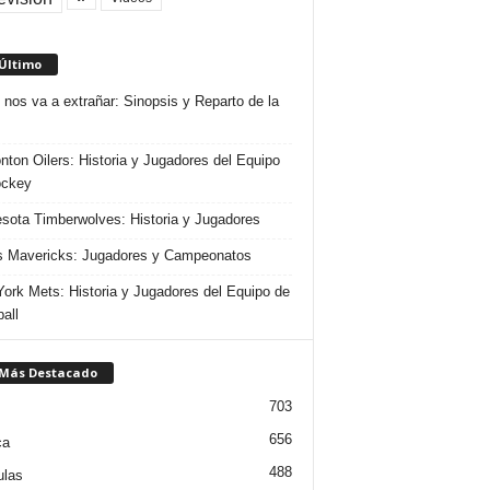
 Último
 nos va a extrañar: Sinopsis y Reparto de la
ton Oilers: Historia y Jugadores del Equipo
ockey
sota Timberwolves: Historia y Jugadores
s Mavericks: Jugadores y Campeonatos
ork Mets: Historia y Jugadores del Equipo de
all
 Más Destacado
703
656
ca
488
ulas