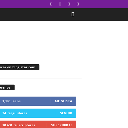
car en Blogistar.com
guenos
1,396
Fans
ME GUSTA
24
Seguidores
SEGUIR
10,400
Suscriptores
SUSCRIBIRTE