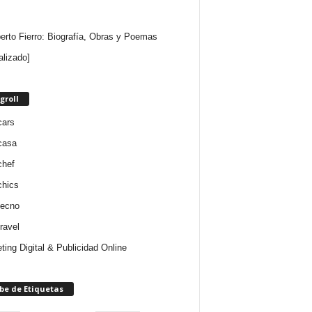
rto Fierro: Biografía, Obras y Poemas
alizado]
groll
cars
casa
chef
chics
tecno
ravel
ting Digital & Publicidad Online
be de Etiquetas