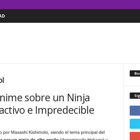
AD
Bus
ol
nime sobre un Ninja
Sí
activo e Impredecible
 por Masashi Kishimoto, siendo el tema principal del
a ser un ninja de alto grado
(denominado Hokage) y