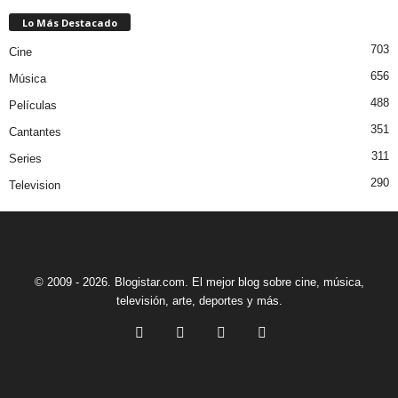
Lo Más Destacado
703
Cine
656
Música
488
Películas
351
Cantantes
311
Series
290
Television
© 2009 - 2026. Blogistar.com. El mejor blog sobre cine, música,
televisión, arte, deportes y más.