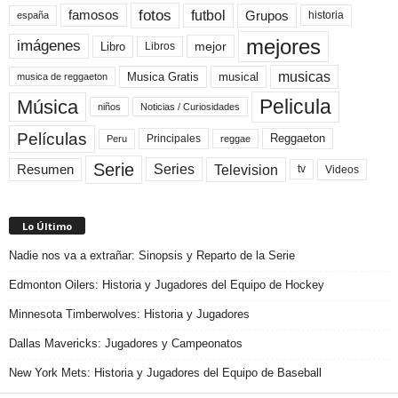
fotos
futbol
Grupos
famosos
historia
españa
mejores
imágenes
mejor
Libro
Libros
musicas
Musica Gratis
musical
musica de reggaeton
Pelicula
Música
niños
Noticias / Curiosidades
Películas
Reggaeton
Principales
Peru
reggae
Serie
Television
Series
Resumen
Videos
tv
Lo Último
Nadie nos va a extrañar: Sinopsis y Reparto de la Serie
Edmonton Oilers: Historia y Jugadores del Equipo de Hockey
Minnesota Timberwolves: Historia y Jugadores
Dallas Mavericks: Jugadores y Campeonatos
New York Mets: Historia y Jugadores del Equipo de Baseball