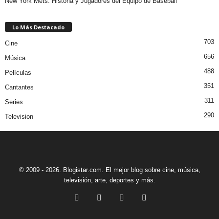
New York Mets: Historia y Jugadores del Equipo de Baseball
Lo Más Destacado
703
Cine
656
Música
488
Películas
351
Cantantes
311
Series
290
Television
© 2009 - 2026. Blogistar.com. El mejor blog sobre cine, música,
televisión, arte, deportes y más.