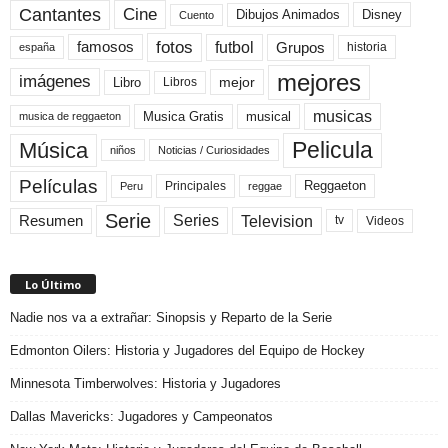
Cine
Cantantes
Dibujos Animados
Disney
Cuento
fotos
futbol
Grupos
famosos
historia
españa
mejores
imágenes
mejor
Libro
Libros
musicas
Musica Gratis
musical
musica de reggaeton
Pelicula
Música
niños
Noticias / Curiosidades
Películas
Reggaeton
Principales
Peru
reggae
Serie
Television
Series
Resumen
Videos
tv
Lo Último
Nadie nos va a extrañar: Sinopsis y Reparto de la Serie
Edmonton Oilers: Historia y Jugadores del Equipo de Hockey
Minnesota Timberwolves: Historia y Jugadores
Dallas Mavericks: Jugadores y Campeonatos