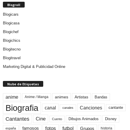
Blogroll
Blogicars
Blogicasa
Blogichef
Blogichics
Blogitecno
Blogitravel
Marketing Digital & Publicidad Online
Nube de Etiquetas
anime
animes
Artistas
Bandas
Anime / Manga
Biografia
canal
Canciones
cantante
canales
Cine
Cantantes
Dibujos Animados
Disney
Cuento
fotos
futbol
Grupos
famosos
historia
españa