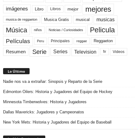
mejores
imágenes
mejor
Libro
Libros
musicas
Musica Gratis
musical
musica de reggaeton
Pelicula
Música
niños
Noticias / Curiosidades
Películas
Reggaeton
Principales
Peru
reggae
Serie
Television
Series
Resumen
Videos
tv
Lo Último
Nadie nos va a extrañar: Sinopsis y Reparto de la Serie
Edmonton Oilers: Historia y Jugadores del Equipo de Hockey
Minnesota Timberwolves: Historia y Jugadores
Dallas Mavericks: Jugadores y Campeonatos
New York Mets: Historia y Jugadores del Equipo de Baseball