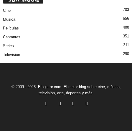
Lo Más Destacado
703
Cine
656
Música
488
Películas
351
Cantantes
311
Series
290
Television
© 2009 - 2026. Blogistar.com. El mejor blog sobre cine, música,
televisión, arte, deportes y más.