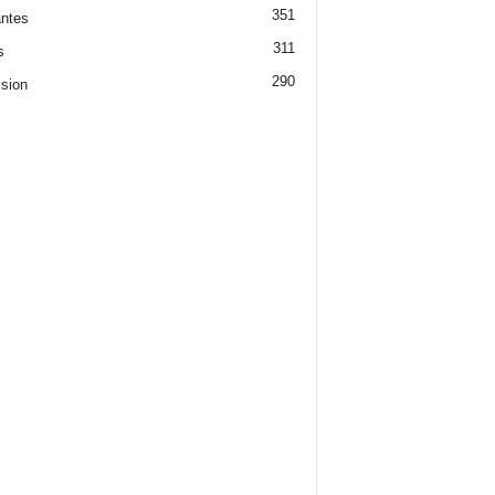
351
ntes
311
s
290
ision