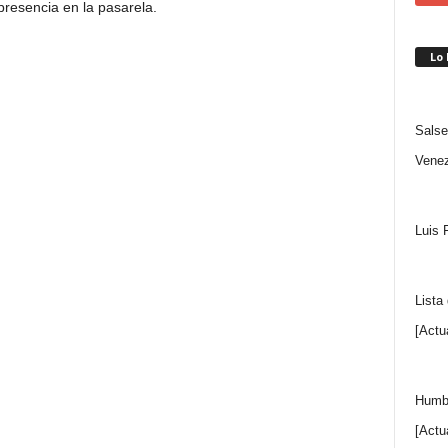
resencia en la pasarela.
Lo
Salse
Venez
Luis 
Lista
[Actu
Humbe
[Actu