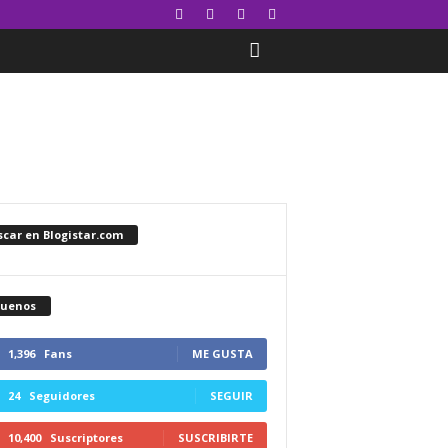
car en Blogistar.com
guenos
1,396
Fans
ME GUSTA
24
Seguidores
SEGUIR
10,400
Suscriptores
SUSCRIBIRTE