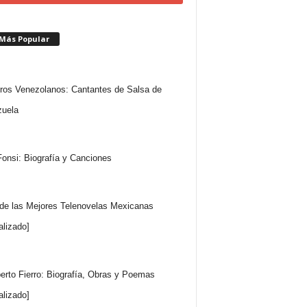
 Más Popular
ros Venezolanos: Cantantes de Salsa de
uela
Fonsi: Biografía y Canciones
 de las Mejores Telenovelas Mexicanas
alizado]
rto Fierro: Biografía, Obras y Poemas
alizado]