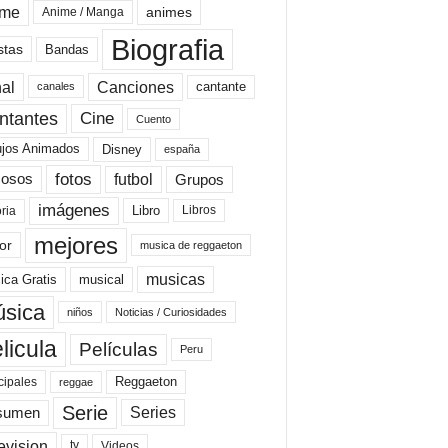
ime
animes
Anime / Manga
Biografia
stas
Bandas
al
Canciones
cantante
canales
Cine
ntantes
Cuento
ujos Animados
Disney
españa
fotos
futbol
Grupos
osos
imágenes
Libro
oria
Libros
mejores
or
musica de reggaeton
musicas
ica Gratis
musical
sica
niños
Noticias / Curiosidades
licula
Películas
Peru
Reggaeton
cipales
reggae
Serie
Series
sumen
evision
Videos
tv