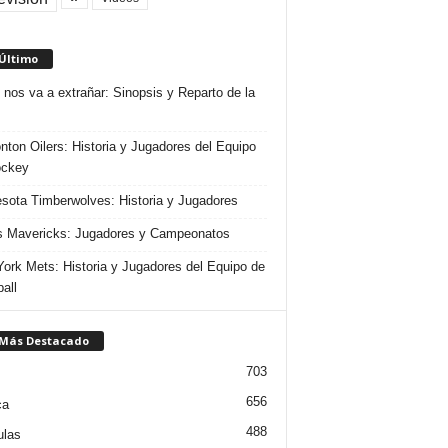
 Último
 nos va a extrañar: Sinopsis y Reparto de la
ton Oilers: Historia y Jugadores del Equipo
ockey
sota Timberwolves: Historia y Jugadores
s Mavericks: Jugadores y Campeonatos
ork Mets: Historia y Jugadores del Equipo de
all
 Más Destacado
703
656
ca
488
ulas