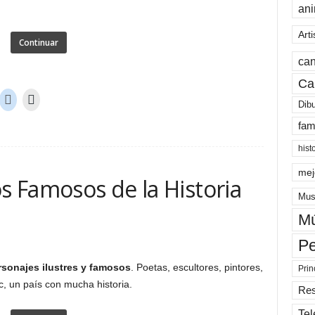
an
Arti
Continuar
can
Ca
Dib
fam
hist
mej
os Famosos de la Historia
Mus
Mú
Pe
sonajes ilustres y famosos
. Poetas, escultores, pintores,
Prin
c, un país con mucha historia.
Re
Tel