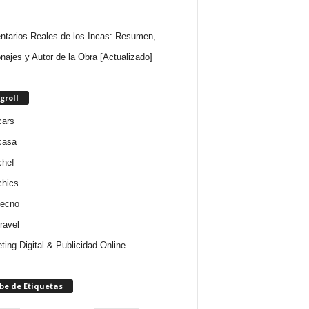
tarios Reales de los Incas: Resumen,
najes y Autor de la Obra [Actualizado]
groll
cars
casa
chef
chics
tecno
ravel
ting Digital & Publicidad Online
be de Etiquetas