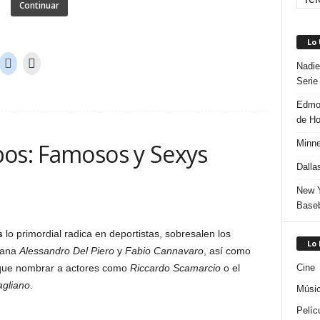
Continuar
Lo
Nadie
Serie
Edmon
de H
Minne
pos: Famosos y Sexys
Dalla
New Y
Baseb
s
lo primordial radica en deportistas, sobresalen los
Lo
liana
Alessandro Del Piero
y
Fabio Cannavaro
, así como
que nombrar a actores como
Riccardo Scamarcio
o el
Cine
agliano
.
Músi
Pelíc