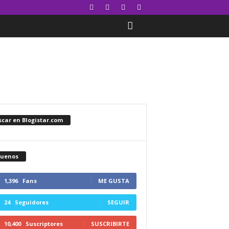
car en Blogistar.com
guenos
1,396
Fans
ME GUSTA
24
Seguidores
SEGUIR
10,400
Suscriptores
SUSCRIBIRTE