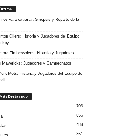
 Último
 nos va a extrañar: Sinopsis y Reparto de la
ton Oilers: Historia y Jugadores del Equipo
ockey
sota Timberwolves: Historia y Jugadores
s Mavericks: Jugadores y Campeonatos
ork Mets: Historia y Jugadores del Equipo de
all
 Más Destacado
703
656
ca
488
ulas
351
ntes