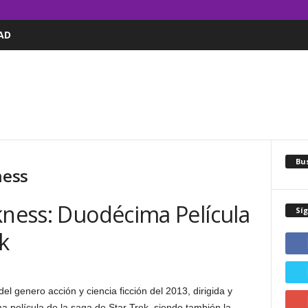
AD
Bus
ness
kness: Duodécima Película
Sí
k
el genero acción y ciencia ficción del 2013, dirigida y
 película de la saga de Star Trek, siendo también la