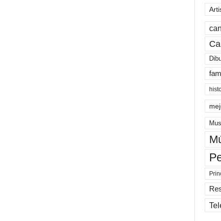
Arti
can
Ca
Dib
fam
hist
mej
Mus
Mú
Pe
Prin
Re
Tel