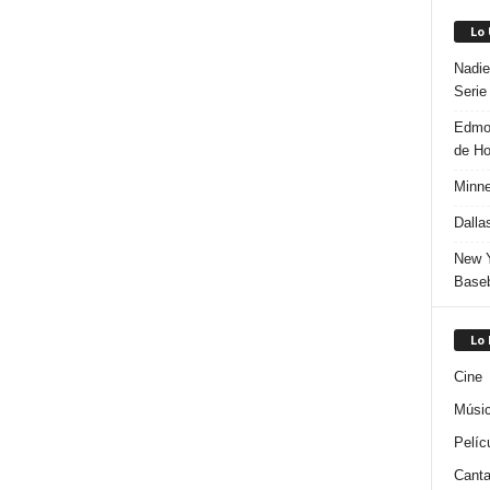
Lo
Nadie
Serie
Edmon
de H
Minne
Dalla
New Y
Baseb
Lo
Cine
Músi
Pelíc
Canta