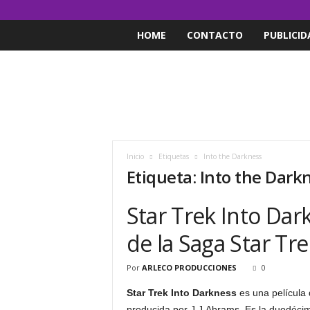
HOME
CONTACTO
PUBLICID
Inicio
Etiquetas
Into the Darkness
Etiqueta: Into the Dark
Star Trek Into Dar
de la Saga Star Tre
Por
ARLECO PRODUCCIONES
0
Star Trek Into Darkness
es una película d
producida por J.J.Abrams. Es la duodécima