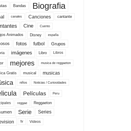
Biografia
stas
Bandas
al
Canciones
cantante
canales
Cine
ntantes
Cuento
ujos Animados
Disney
españa
fotos
futbol
Grupos
osos
imágenes
Libro
oria
Libros
mejores
or
musica de reggaeton
musicas
ica Gratis
musical
sica
niños
Noticias / Curiosidades
licula
Películas
Peru
Reggaeton
cipales
reggae
Serie
Series
sumen
evision
Videos
tv