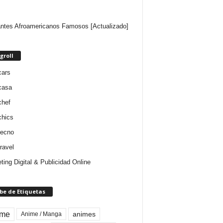
ntes Afroamericanos Famosos [Actualizado]
groll
cars
casa
chef
chics
tecno
ravel
ting Digital & Publicidad Online
be de Etiquetas
ime
animes
Anime / Manga