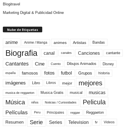
Blogitravel
Marketing Digital & Publicidad Online
Nube de Etiquetas
anime
animes
Artistas
Bandas
Anime / Manga
Biografia
canal
Canciones
cantante
canales
Cine
Cantantes
Dibujos Animados
Disney
Cuento
fotos
futbol
Grupos
famosos
historia
españa
mejores
imágenes
mejor
Libro
Libros
musicas
Musica Gratis
musical
musica de reggaeton
Pelicula
Música
niños
Noticias / Curiosidades
Películas
Reggaeton
Principales
Peru
reggae
Serie
Television
Series
Resumen
Videos
tv