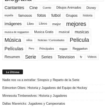
Cine
Cantantes
Dibujos Animados
Disney
Cuento
fotos
futbol
Grupos
famosos
historia
españa
mejores
imágenes
mejor
Libro
Libros
musicas
Musica Gratis
musical
musica de reggaeton
Pelicula
Música
niños
Noticias / Curiosidades
Películas
Reggaeton
Principales
Peru
reggae
Serie
Television
Series
Resumen
Videos
tv
Lo Último
Nadie nos va a extrañar: Sinopsis y Reparto de la Serie
Edmonton Oilers: Historia y Jugadores del Equipo de Hockey
Minnesota Timberwolves: Historia y Jugadores
Dallas Mavericks: Jugadores y Campeonatos