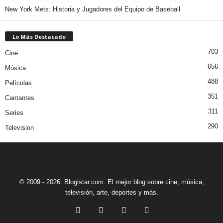
New York Mets: Historia y Jugadores del Equipo de Baseball
Lo Más Destacado
703
Cine
656
Música
488
Películas
351
Cantantes
311
Series
290
Television
© 2009 - 2026. Blogistar.com. El mejor blog sobre cine, música,
televisión, arte, deportes y más.