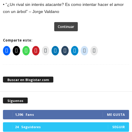
• “¿Un rival sin interés atacante? Es como intentar hacer el amor
con un árbol” – Jorge Valdano
Continuar
Comparte esto:
Buscar en Blogistar.com
Síguenos
1,396
Fans
ME GUSTA
24
Seguidores
SEGUIR