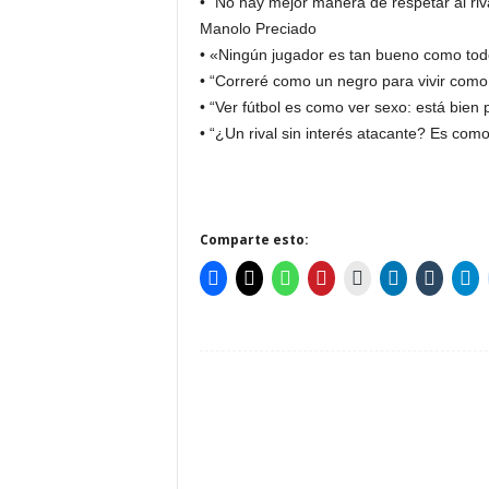
• “No hay mejor manera de respetar al ri
Manolo Preciado
• «Ningún jugador es tan bueno como todo
• “Correré como un negro para vivir como
• “Ver fútbol es como ver sexo: está bien 
• “¿Un rival sin interés atacante? Es com
Comparte esto: