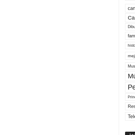
can
Ca
Dib
fam
hist
mej
Mus
Mú
Pe
Prin
Re
Tel
Lo