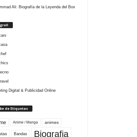
mad Ali: Biografía de la Leyenda del Box
groll
cars
casa
chef
chics
tecno
ravel
ting Digital & Publicidad Online
be de Etiquetas
ime
animes
Anime / Manga
Biografia
stas
Bandas