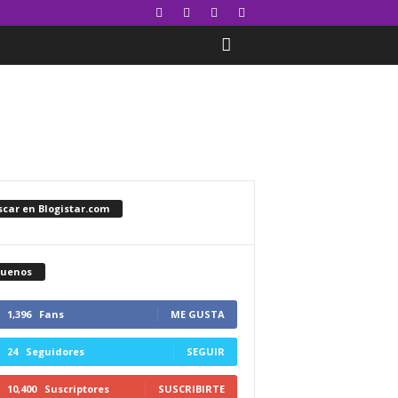
car en Blogistar.com
guenos
1,396
Fans
ME GUSTA
24
Seguidores
SEGUIR
10,400
Suscriptores
SUSCRIBIRTE