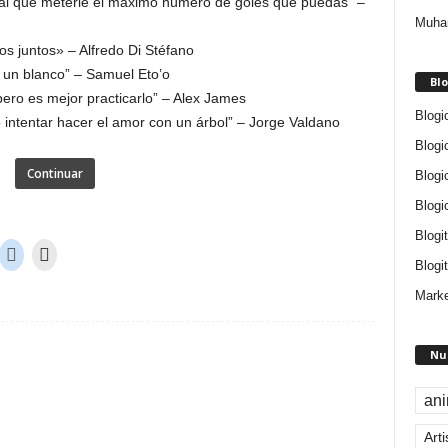
val que meterle el máximo número de goles que puedas” –
Muham
s juntos» – Alfredo Di Stéfano
 un blanco” – Samuel Eto’o
Blo
pero es mejor practicarlo” – Alex James
Blogi
o intentar hacer el amor con un árbol” – Jorge Valdano
Blogi
Continuar
Blogi
Blogi
Blogi
Blogit
Marke
Nu
an
Arti