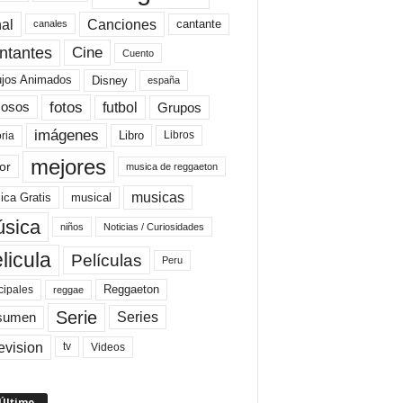
al
Canciones
cantante
canales
Cine
ntantes
Cuento
ujos Animados
Disney
españa
fotos
futbol
Grupos
osos
imágenes
Libro
oria
Libros
mejores
or
musica de reggaeton
musicas
ica Gratis
musical
sica
niños
Noticias / Curiosidades
licula
Películas
Peru
Reggaeton
cipales
reggae
Serie
Series
sumen
evision
Videos
tv
 Último