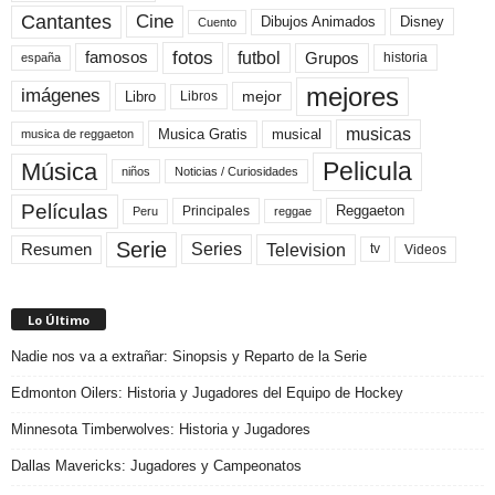
Cine
Cantantes
Dibujos Animados
Disney
Cuento
fotos
futbol
Grupos
famosos
historia
españa
mejores
imágenes
mejor
Libro
Libros
musicas
Musica Gratis
musical
musica de reggaeton
Pelicula
Música
niños
Noticias / Curiosidades
Películas
Reggaeton
Principales
Peru
reggae
Serie
Television
Series
Resumen
Videos
tv
Lo Último
Nadie nos va a extrañar: Sinopsis y Reparto de la Serie
Edmonton Oilers: Historia y Jugadores del Equipo de Hockey
Minnesota Timberwolves: Historia y Jugadores
Dallas Mavericks: Jugadores y Campeonatos