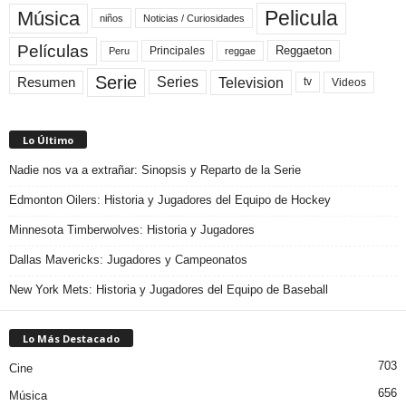
Pelicula
Música
niños
Noticias / Curiosidades
Películas
Reggaeton
Principales
Peru
reggae
Serie
Television
Series
Resumen
Videos
tv
Lo Último
Nadie nos va a extrañar: Sinopsis y Reparto de la Serie
Edmonton Oilers: Historia y Jugadores del Equipo de Hockey
Minnesota Timberwolves: Historia y Jugadores
Dallas Mavericks: Jugadores y Campeonatos
New York Mets: Historia y Jugadores del Equipo de Baseball
Lo Más Destacado
703
Cine
656
Música