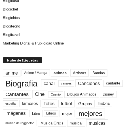
Blogicasa
Blogichef
Blogichics
Blogitecno
Blogitravel
Marketing Digital & Publicidad Online
Nube de Etiquetas
anime
animes
Artistas
Bandas
Anime / Manga
Biografia
canal
Canciones
cantante
canales
Cine
Cantantes
Dibujos Animados
Disney
Cuento
fotos
futbol
Grupos
famosos
historia
españa
mejores
imágenes
mejor
Libro
Libros
musicas
Musica Gratis
musical
musica de reggaeton