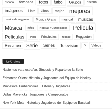
fotos
futbol
Grupos
famosos
historia
españa
mejores
imágenes
mejor
Libro
Libros
musicas
Musica Gratis
musical
musica de reggaeton
Pelicula
Música
niños
Noticias / Curiosidades
Películas
Reggaeton
Principales
Peru
reggae
Serie
Television
Series
Resumen
Videos
tv
Lo Último
Nadie nos va a extrañar: Sinopsis y Reparto de la Serie
Edmonton Oilers: Historia y Jugadores del Equipo de Hockey
Minnesota Timberwolves: Historia y Jugadores
Dallas Mavericks: Jugadores y Campeonatos
New York Mets: Historia y Jugadores del Equipo de Baseball