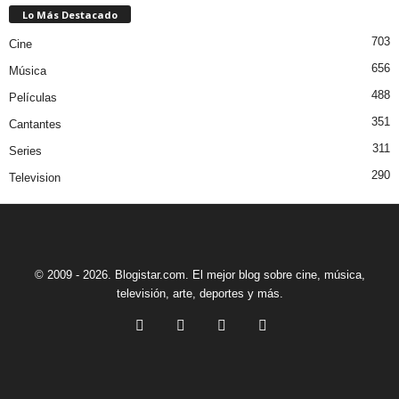
Lo Más Destacado
703
Cine
656
Música
488
Películas
351
Cantantes
311
Series
290
Television
© 2009 - 2026. Blogistar.com. El mejor blog sobre cine, música,
televisión, arte, deportes y más.