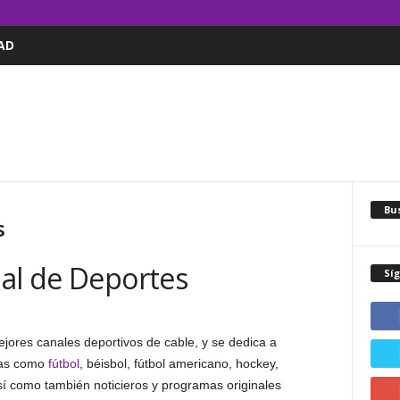
AD
Bus
s
nal de Deportes
Sí
ores canales deportivos de cable, y se dedica a
nas como
fútbol
, béisbol, fútbol americano, hockey,
así como también noticieros y programas originales