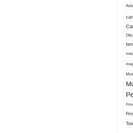
Arti
can
Ca
Dib
fam
hist
mej
Mus
Mú
Pe
Prin
Re
Tel