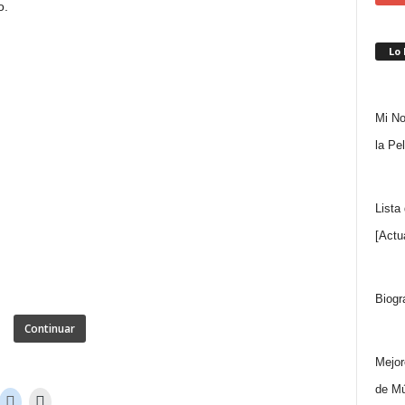
o.
Lo
Mi No
la Pe
Lista
[Actu
Biogr
Continuar
Mejor
de Mú