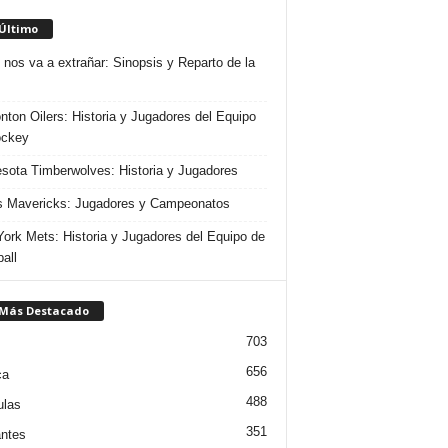
 Último
 nos va a extrañar: Sinopsis y Reparto de la
ton Oilers: Historia y Jugadores del Equipo
ockey
sota Timberwolves: Historia y Jugadores
s Mavericks: Jugadores y Campeonatos
ork Mets: Historia y Jugadores del Equipo de
all
 Más Destacado
703
656
ca
488
ulas
351
ntes