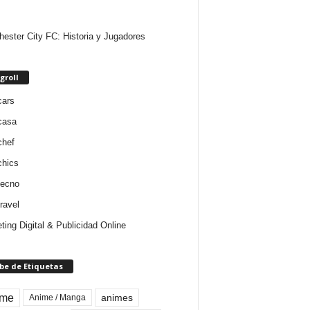
ester City FC: Historia y Jugadores
groll
cars
casa
chef
chics
tecno
ravel
ting Digital & Publicidad Online
be de Etiquetas
ime
animes
Anime / Manga