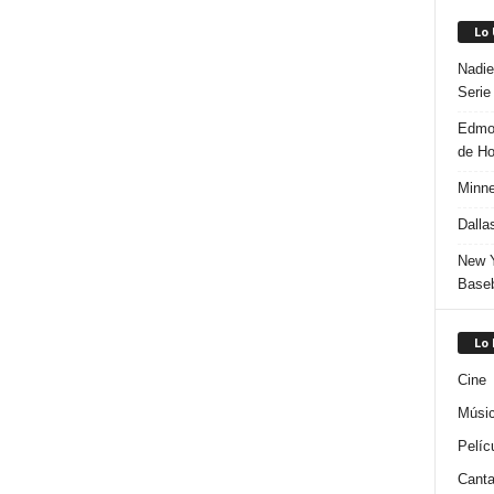
Lo
Nadie
Serie
Edmon
de H
Minne
Dalla
New Y
Baseb
Lo
Cine
Músi
Pelíc
Canta