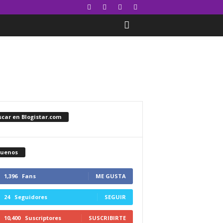
car en Blogistar.com
guenos
1,396
Fans
ME GUSTA
24
Seguidores
SEGUIR
10,400
Suscriptores
SUSCRIBIRTE