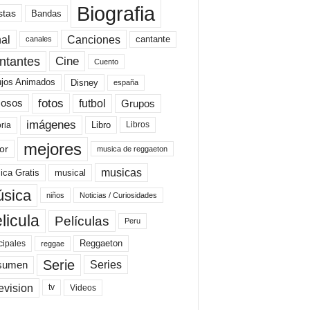
Biografia
stas
Bandas
al
Canciones
cantante
canales
Cine
ntantes
Cuento
ujos Animados
Disney
españa
fotos
futbol
Grupos
osos
imágenes
Libro
oria
Libros
mejores
or
musica de reggaeton
musicas
ica Gratis
musical
sica
niños
Noticias / Curiosidades
licula
Películas
Peru
Reggaeton
cipales
reggae
Serie
Series
sumen
evision
Videos
tv