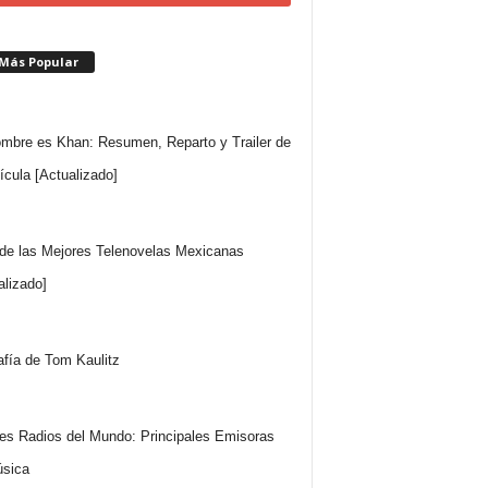
 Más Popular
mbre es Khan: Resumen, Reparto y Trailer de
lícula [Actualizado]
 de las Mejores Telenovelas Mexicanas
alizado]
afía de Tom Kaulitz
es Radios del Mundo: Principales Emisoras
sica