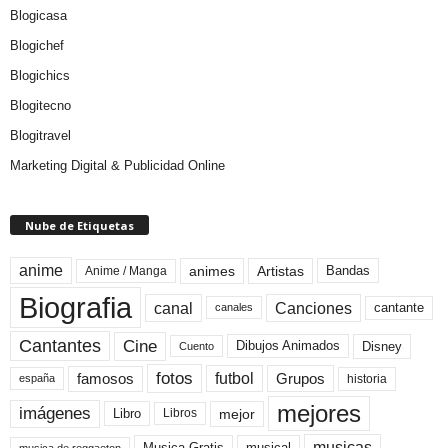
Blogicasa
Blogichef
Blogichics
Blogitecno
Blogitravel
Marketing Digital & Publicidad Online
Nube de Etiquetas
anime
animes
Artistas
Bandas
Anime / Manga
Biografia
canal
Canciones
cantante
canales
Cine
Cantantes
Dibujos Animados
Disney
Cuento
fotos
futbol
Grupos
famosos
historia
españa
mejores
imágenes
mejor
Libro
Libros
musicas
Musica Gratis
musical
musica de reggaeton