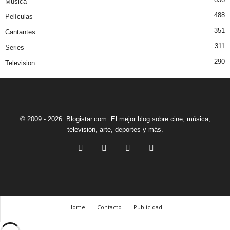
Música
488
Películas
351
Cantantes
311
Series
290
Television
© 2009 - 2026. Blogistar.com. El mejor blog sobre cine, música,
televisión, arte, deportes y más.
Home
Contacto
Publicidad