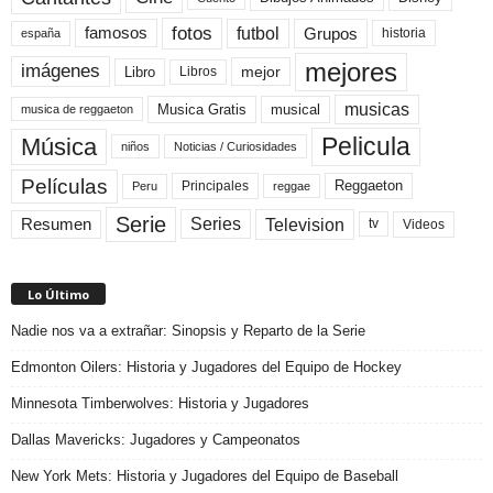
fotos
futbol
Grupos
famosos
historia
españa
mejores
imágenes
mejor
Libro
Libros
musicas
Musica Gratis
musical
musica de reggaeton
Pelicula
Música
niños
Noticias / Curiosidades
Películas
Reggaeton
Principales
Peru
reggae
Serie
Television
Series
Resumen
Videos
tv
Lo Último
Nadie nos va a extrañar: Sinopsis y Reparto de la Serie
Edmonton Oilers: Historia y Jugadores del Equipo de Hockey
Minnesota Timberwolves: Historia y Jugadores
Dallas Mavericks: Jugadores y Campeonatos
New York Mets: Historia y Jugadores del Equipo de Baseball