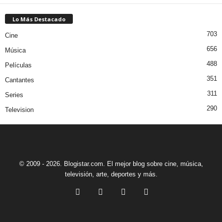
Lo Más Destacado
703
Cine
656
Música
488
Películas
351
Cantantes
311
Series
290
Television
© 2009 - 2026. Blogistar.com. El mejor blog sobre cine, música,
televisión, arte, deportes y más.