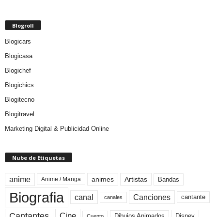
Blogroll
Blogicars
Blogicasa
Blogichef
Blogichics
Blogitecno
Blogitravel
Marketing Digital & Publicidad Online
Nube de Etiquetas
anime
animes
Artistas
Bandas
Anime / Manga
Biografia
canal
Canciones
cantante
canales
Cine
Cantantes
Dibujos Animados
Disney
Cuento