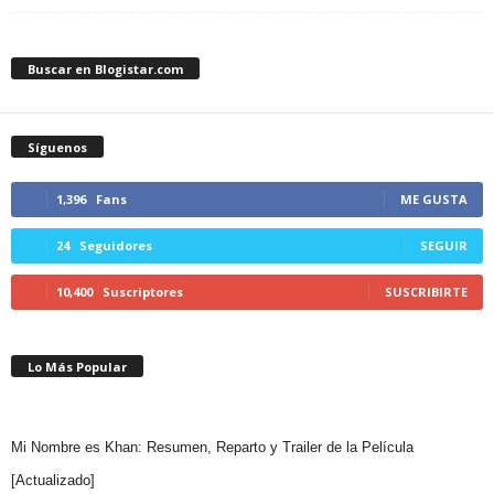
Buscar en Blogistar.com
Síguenos
1,396
Fans
ME GUSTA
24
Seguidores
SEGUIR
10,400
Suscriptores
SUSCRIBIRTE
Lo Más Popular
Mi Nombre es Khan: Resumen, Reparto y Trailer de la Película
[Actualizado]