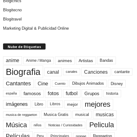
Blogichics
Blogitecno
Blogitravel
Marketing Digital & Publicidad Online
Nube de Etiquetas
anime
animes
Artistas
Bandas
Anime / Manga
Biografia
canal
Canciones
cantante
canales
Cine
Cantantes
Dibujos Animados
Disney
Cuento
fotos
futbol
Grupos
famosos
historia
españa
mejores
imágenes
mejor
Libro
Libros
musicas
Musica Gratis
musical
musica de reggaeton
Pelicula
Música
niños
Noticias / Curiosidades
Películas
Reggaeton
Principales
Peru
reggae