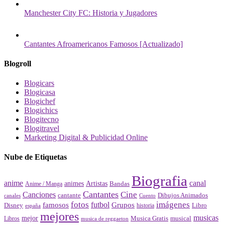
Manchester City FC: Historia y Jugadores
Cantantes Afroamericanos Famosos [Actualizado]
Blogroll
Blogicars
Blogicasa
Blogichef
Blogichics
Blogitecno
Blogitravel
Marketing Digital & Publicidad Online
Nube de Etiquetas
Biografia
canal
anime
animes
Artistas
Bandas
Anime / Manga
Cantantes
Cine
Canciones
cantante
Dibujos Animados
canales
Cuento
fotos
imágenes
futbol
Grupos
famosos
Disney
Libro
historia
españa
mejores
musicas
mejor
Musica Gratis
musical
Libros
musica de reggaeton