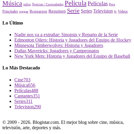
Pelicula
Música
Películas
Peru
niños
Noticias / Curiosidades
Serie
Series
Television
Resumen
Principales
Reggaeton
Videos
reggae
tv
Lo Último
Nadie nos va a extrañar: Sinopsis y Reparto de la Serie
Edmonton Oilers: Historia y Jugadores del Equipo de Hockey
Minnesota Timberwolves: Historia y Jugadores
Dallas Mavericks: Jugadores y Campeonatos
New York Mets: Historia y Jugadores del Equipo de Baseball
Lo Más Destacado
Cine
703
Música
656
Películas
488
Cantantes
351
Series
311
Television
290
© 2009 - 2026. Blogistar.com. El mejor blog sobre cine, música,
televisión, arte, deportes y más.