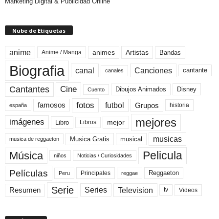
Marketing Digital & Publicidad Online
Nube de Etiquetas
anime
animes
Artistas
Bandas
Anime / Manga
Biografia
canal
Canciones
cantante
canales
Cine
Cantantes
Dibujos Animados
Disney
Cuento
fotos
futbol
Grupos
famosos
historia
españa
mejores
imágenes
mejor
Libro
Libros
musicas
Musica Gratis
musical
musica de reggaeton
Pelicula
Música
niños
Noticias / Curiosidades
Películas
Reggaeton
Principales
Peru
reggae
Serie
Television
Series
Resumen
Videos
tv