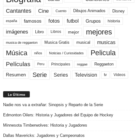
Cine
Cantantes
Dibujos Animados
Disney
Cuento
fotos
futbol
Grupos
famosos
historia
españa
mejores
imágenes
mejor
Libro
Libros
musicas
Musica Gratis
musical
musica de reggaeton
Pelicula
Música
niños
Noticias / Curiosidades
Películas
Reggaeton
Principales
Peru
reggae
Serie
Television
Series
Resumen
Videos
tv
Lo Último
Nadie nos va a extrañar: Sinopsis y Reparto de la Serie
Edmonton Oilers: Historia y Jugadores del Equipo de Hockey
Minnesota Timberwolves: Historia y Jugadores
Dallas Mavericks: Jugadores y Campeonatos