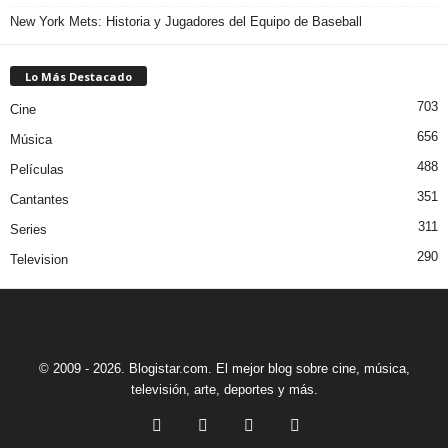
New York Mets: Historia y Jugadores del Equipo de Baseball
Lo Más Destacado
703
Cine
656
Música
488
Películas
351
Cantantes
311
Series
290
Television
© 2009 - 2026. Blogistar.com. El mejor blog sobre cine, música,
televisión, arte, deportes y más.