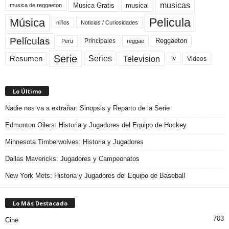
musicas
Musica Gratis
musical
musica de reggaeton
Pelicula
Música
niños
Noticias / Curiosidades
Películas
Reggaeton
Principales
Peru
reggae
Serie
Television
Series
Resumen
Videos
tv
Lo Último
Nadie nos va a extrañar: Sinopsis y Reparto de la Serie
Edmonton Oilers: Historia y Jugadores del Equipo de Hockey
Minnesota Timberwolves: Historia y Jugadores
Dallas Mavericks: Jugadores y Campeonatos
New York Mets: Historia y Jugadores del Equipo de Baseball
Lo Más Destacado
703
Cine