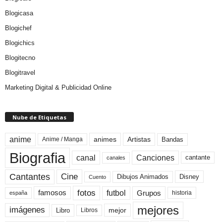
Blogicasa
Blogichef
Blogichics
Blogitecno
Blogitravel
Marketing Digital & Publicidad Online
Nube de Etiquetas
anime
animes
Artistas
Bandas
Anime / Manga
Biografia
canal
Canciones
cantante
canales
Cine
Cantantes
Dibujos Animados
Disney
Cuento
fotos
futbol
Grupos
famosos
historia
españa
mejores
imágenes
mejor
Libro
Libros