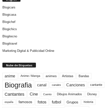
Blogicars
Blogicasa
Blogichef
Blogichics
Blogitecno
Blogitravel
Marketing Digital & Publicidad Online
Nube de Etiquetas
anime
animes
Artistas
Bandas
Anime / Manga
Biografia
canal
Canciones
cantante
canales
Cine
Cantantes
Dibujos Animados
Disney
Cuento
fotos
futbol
Grupos
famosos
historia
españa