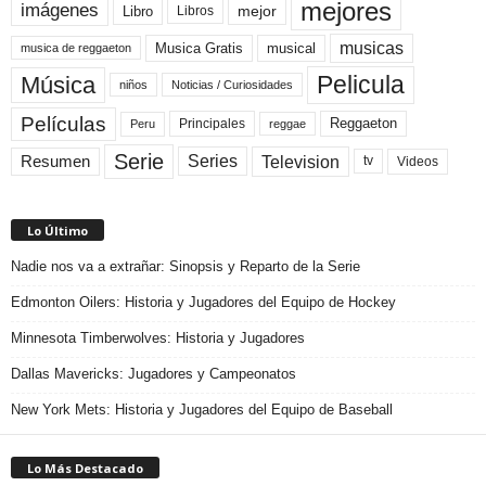
mejores
imágenes
mejor
Libro
Libros
musicas
Musica Gratis
musical
musica de reggaeton
Pelicula
Música
niños
Noticias / Curiosidades
Películas
Reggaeton
Principales
Peru
reggae
Serie
Television
Series
Resumen
Videos
tv
Lo Último
Nadie nos va a extrañar: Sinopsis y Reparto de la Serie
Edmonton Oilers: Historia y Jugadores del Equipo de Hockey
Minnesota Timberwolves: Historia y Jugadores
Dallas Mavericks: Jugadores y Campeonatos
New York Mets: Historia y Jugadores del Equipo de Baseball
Lo Más Destacado