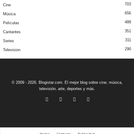
703
Cine
656
Música
488
Películas
351
Cantantes
311
Series
290
Television
© 2009 - 2026. Blogistar.com. El mejor blog sobre cine, música,
televisión, arte, deportes y más.
Home
Contacto
Publicidad