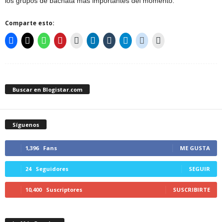
los grupos de bachata mas importantes del momento.
Comparte esto:
Buscar en Blogistar.com
Síguenos
1,396
Fans
ME GUSTA
24
Seguidores
SEGUIR
10,400
Suscriptores
SUSCRIBIRTE