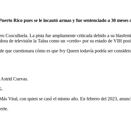
uerto Rico pues se le incautó armas y fue sentenciado a 30 meses 
pero Cosculluela. La pista fue ampliamente criticada debido a su blasfe
tadora de televisión la Taína como un «cerdo» por su estado de VIH pos
de que cuestionara cómo es que Ivy Queen todavía podría ser consider
 Astrid Cuevas.
G.
ás Viral,​ con quien se casó el mismo año.​ En febrero del 2023, anunci
erte.