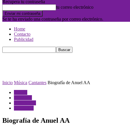
Recupera tu contraseña
tu correo electrónico
Se te ha enviado una contraseña por correo electrónico.
Home
Contacto
Publicidad
Inicio
Música
Cantantes
Biografía de Anuel AA
Música
Cantantes
Musica Rap
Reggaetón
Biografía de Anuel AA