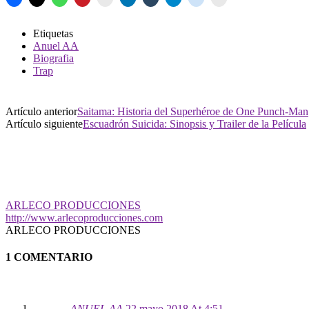
Etiquetas
Anuel AA
Biografia
Trap
Artículo anterior
Saitama: Historia del Superhéroe de One Punch-Man
Artículo siguiente
Escuadrón Suicida: Sinopsis y Trailer de la Película
ARLECO PRODUCCIONES
http://www.arlecoproducciones.com
ARLECO PRODUCCIONES
1 COMENTARIO
ANUEL AA
22 mayo 2018 At 4:51