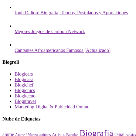
Jonh Dalton: Biografía, Teorías, Postulados y Aportaciones
Mejores Juegos de Cartoon Network
Cantantes Afroamericanos Famosos [Actualizado]
Blogroll
Blogicars
Blogicasa
Blogichef
Blogichics
Blogitecno
Blogitravel
Marketing Digital & Publicidad Online
Nube de Etiquetas
Biografia
canal
anime
animes
Artistas
Bandas
Anime / Manga
canales