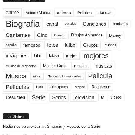
anime
animes
Artistas
Bandas
Anime / Manga
Biografia
canal
Canciones
cantante
canales
Cine
Cantantes
Dibujos Animados
Disney
Cuento
fotos
futbol
Grupos
famosos
historia
españa
mejores
imágenes
mejor
Libro
Libros
musicas
Musica Gratis
musical
musica de reggaeton
Pelicula
Música
niños
Noticias / Curiosidades
Películas
Reggaeton
Principales
Peru
reggae
Serie
Television
Series
Resumen
Videos
tv
Lo Último
Nadie nos va a extrañar: Sinopsis y Reparto de la Serie