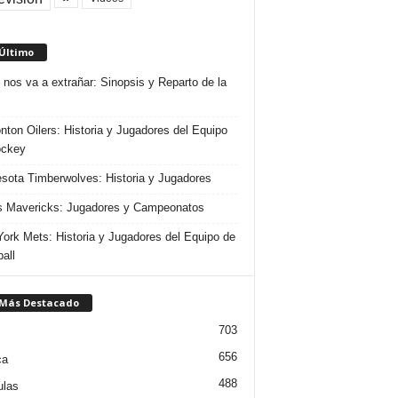
 Último
 nos va a extrañar: Sinopsis y Reparto de la
ton Oilers: Historia y Jugadores del Equipo
ockey
sota Timberwolves: Historia y Jugadores
s Mavericks: Jugadores y Campeonatos
ork Mets: Historia y Jugadores del Equipo de
all
 Más Destacado
703
656
ca
488
ulas