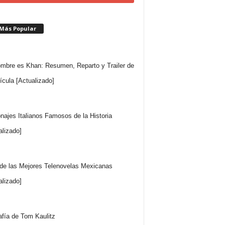
 Más Popular
mbre es Khan: Resumen, Reparto y Trailer de
lícula [Actualizado]
najes Italianos Famosos de la Historia
alizado]
 de las Mejores Telenovelas Mexicanas
alizado]
afía de Tom Kaulitz