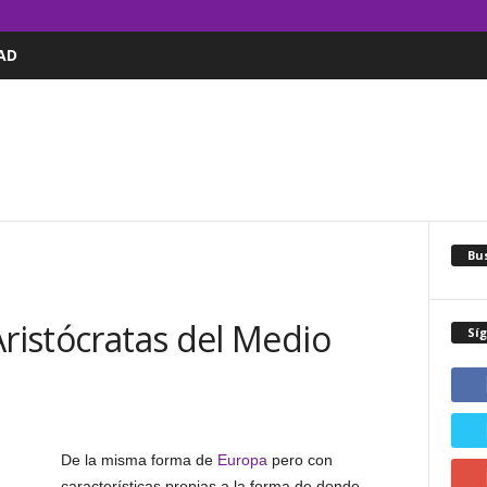
AD
Bus
Aristócratas del Medio
Sí
De la misma forma de
Europa
pero con
características propias a la forma de donde