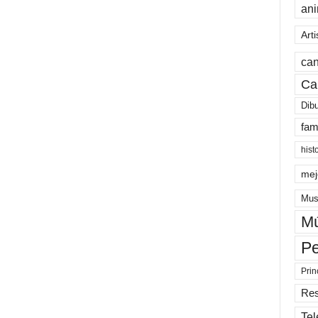
an
Arti
can
Ca
Dib
fam
hist
mej
Mus
Mú
Pe
Prin
Re
Tel