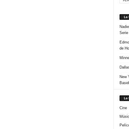
Lo
Nadie
Serie
Edmon
de H
Minne
Dalla
New Y
Baseb
Lo
Cine
Músi
Pelíc