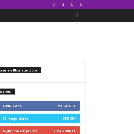
car en Blogistar.com
guenos
1,396
Fans
ME GUSTA
24
Seguidores
SEGUIR
10,400
Suscriptores
SUSCRIBIRTE