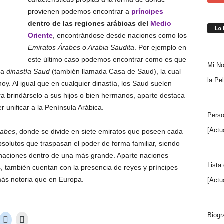
provienen podemos encontrar a
príncipes
dentro de las regiones arábicas del
Medio
Lo
Oriente
, encontrándose desde naciones como los
Emiratos Árabes o Arabia Saudita
. Por ejemplo en
este último caso podemos encontrar como es que
Mi No
la
dinastía Saud
(también llamada Casa de Saud), la cual
la Pe
oy. Al igual que en cualquier dinastía, los Saud suelen
a brindárselo a sus hijos o bien hermanos, aparte destaca
unificar a la Península Arábica.
Perso
[Actu
rabes
, donde se divide en siete emiratos que poseen cada
olutos que traspasan el poder de forma familiar, siendo
naciones dentro de una más grande. Aparte naciones
Lista
s, también cuentan con la presencia de reyes y príncipes
más notoria que en Europa.
[Actu
Biogr