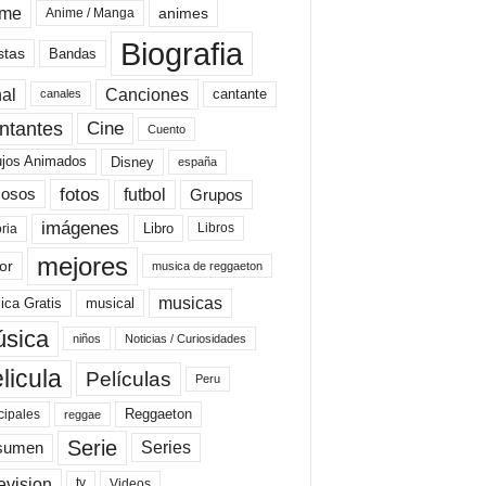
ime
animes
Anime / Manga
Biografia
stas
Bandas
al
Canciones
cantante
canales
Cine
ntantes
Cuento
ujos Animados
Disney
españa
fotos
futbol
Grupos
osos
imágenes
Libro
oria
Libros
mejores
or
musica de reggaeton
musicas
ica Gratis
musical
sica
niños
Noticias / Curiosidades
licula
Películas
Peru
Reggaeton
cipales
reggae
Serie
Series
sumen
evision
Videos
tv