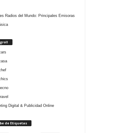
es Radios del Mundo: Principales Emisoras
sica
groll
cars
casa
chef
chics
tecno
ravel
ting Digital & Publicidad Online
be de Etiquetas