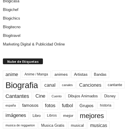
Blogicasa
Blogichef
Blogichics
Blogitecno
Blogitravel
Marketing Digital & Publicidad Online
Nube de Etiquetas
anime
animes
Artistas
Bandas
Anime / Manga
Biografia
canal
Canciones
cantante
canales
Cine
Cantantes
Dibujos Animados
Disney
Cuento
fotos
futbol
Grupos
famosos
historia
españa
mejores
imágenes
mejor
Libro
Libros
musicas
Musica Gratis
musical
musica de reggaeton