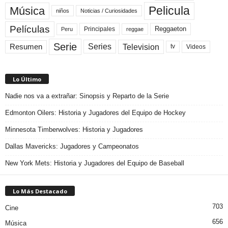
Pelicula
Música
niños
Noticias / Curiosidades
Películas
Reggaeton
Principales
Peru
reggae
Serie
Television
Series
Resumen
Videos
tv
Lo Último
Nadie nos va a extrañar: Sinopsis y Reparto de la Serie
Edmonton Oilers: Historia y Jugadores del Equipo de Hockey
Minnesota Timberwolves: Historia y Jugadores
Dallas Mavericks: Jugadores y Campeonatos
New York Mets: Historia y Jugadores del Equipo de Baseball
Lo Más Destacado
703
Cine
656
Música