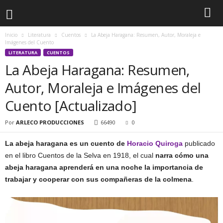
Inicio
Literatura
Cuentos
La Abeja Haragana: Resumen, Autor, Moraleja e
Imágenes del Cuento
LITERATURA
CUENTOS
La Abeja Haragana: Resumen,
Autor, Moraleja e Imágenes del
Cuento [Actualizado]
Por
ARLECO PRODUCCIONES
66490
0
La abeja haragana es un cuento de
Horacio Quiroga
publicado
en el libro Cuentos de la Selva en 1918, el cual
narra cómo una
abeja haragana aprenderá en una noche la importancia de
trabajar y cooperar con sus compañeras de la colmena
.