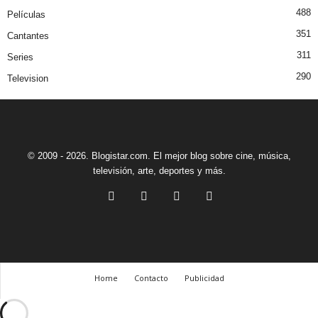
488
Películas
351
Cantantes
311
Series
290
Television
© 2009 - 2026. Blogistar.com. El mejor blog sobre cine, música,
televisión, arte, deportes y más.
Home
Contacto
Publicidad