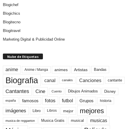
Blogichef
Blogichics
Blogitecno
Blogitravel
Marketing Digital & Publicidad Online
Nube de Etiquetas
anime
animes
Artistas
Bandas
Anime / Manga
Biografia
canal
Canciones
cantante
canales
Cine
Cantantes
Dibujos Animados
Disney
Cuento
fotos
futbol
Grupos
famosos
historia
españa
mejores
imágenes
mejor
Libro
Libros
musicas
Musica Gratis
musical
musica de reggaeton