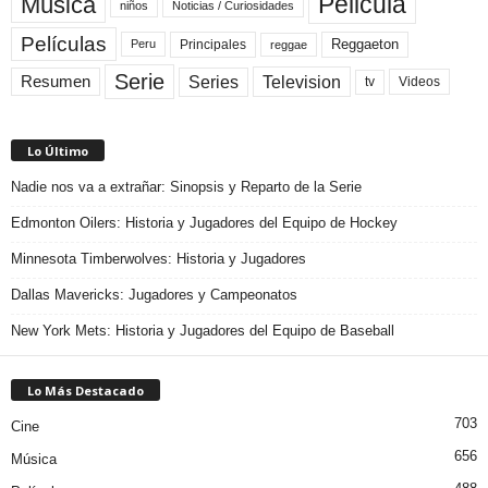
Pelicula
Música
niños
Noticias / Curiosidades
Películas
Reggaeton
Principales
Peru
reggae
Serie
Television
Series
Resumen
Videos
tv
Lo Último
Nadie nos va a extrañar: Sinopsis y Reparto de la Serie
Edmonton Oilers: Historia y Jugadores del Equipo de Hockey
Minnesota Timberwolves: Historia y Jugadores
Dallas Mavericks: Jugadores y Campeonatos
New York Mets: Historia y Jugadores del Equipo de Baseball
Lo Más Destacado
703
Cine
656
Música