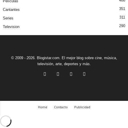
488
Películas
351
Cantantes
311
Series
290
Television
© 2009 - 2026. Blogistar.com. El mejor blog sobre cine, música,
televisión, arte, deportes y más.
Home
Contacto
Publicidad