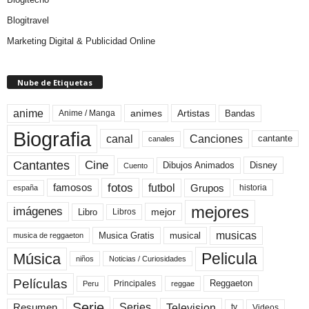
Blogitravel
Marketing Digital & Publicidad Online
Nube de Etiquetas
anime
animes
Artistas
Bandas
Anime / Manga
Biografia
canal
Canciones
cantante
canales
Cine
Cantantes
Dibujos Animados
Disney
Cuento
fotos
futbol
Grupos
famosos
historia
españa
mejores
imágenes
mejor
Libro
Libros
musicas
Musica Gratis
musical
musica de reggaeton
Pelicula
Música
niños
Noticias / Curiosidades
Películas
Reggaeton
Principales
Peru
reggae
Serie
Television
Series
Resumen
Videos
tv