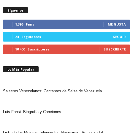
Síguenos
1,396
Fans
ME GUSTA
24
Seguidores
SEGUIR
10,400
Suscriptores
SUSCRIBIRTE
Lo Más Popular
Salseros Venezolanos: Cantantes de Salsa de Venezuela
Luis Fonsi: Biografía y Canciones
Lista de las Mejores Telenovelas Mexicanas [Actualizado]