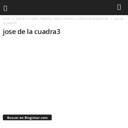
Inicio
José de la Cuadra: Biografía, Género Literario y Obras más Importantes
jose de
la cuadra3
jose de la cuadra3
Buscar en Blogistar.com