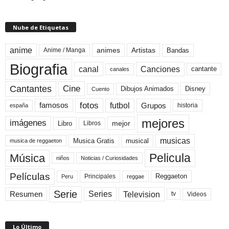
Nube de Etiquetas
anime
animes
Artistas
Bandas
Anime / Manga
Biografia
canal
Canciones
cantante
canales
Cine
Cantantes
Dibujos Animados
Disney
Cuento
fotos
futbol
Grupos
famosos
historia
españa
mejores
imágenes
mejor
Libro
Libros
musicas
Musica Gratis
musical
musica de reggaeton
Pelicula
Música
niños
Noticias / Curiosidades
Películas
Reggaeton
Principales
Peru
reggae
Serie
Television
Series
Resumen
Videos
tv
Lo Último