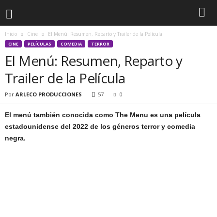
Inicio
Cine
El Menú: Resumen, Reparto y Trailer de la Película
CINE
PELÍCULAS
COMEDIA
TERROR
El Menú: Resumen, Reparto y
Trailer de la Película
Por
ARLECO PRODUCCIONES
57
0
El menú también conocida como The Menu es una película
estadounidense del 2022 de los géneros terror y comedia
negra.