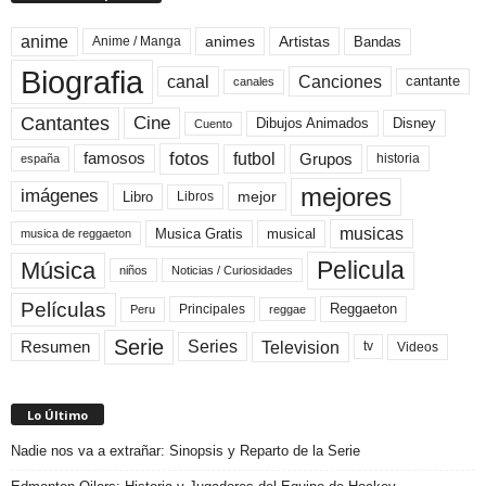
anime
animes
Artistas
Bandas
Anime / Manga
Biografia
canal
Canciones
cantante
canales
Cine
Cantantes
Dibujos Animados
Disney
Cuento
fotos
futbol
Grupos
famosos
historia
españa
mejores
imágenes
mejor
Libro
Libros
musicas
Musica Gratis
musical
musica de reggaeton
Pelicula
Música
niños
Noticias / Curiosidades
Películas
Reggaeton
Principales
Peru
reggae
Serie
Television
Series
Resumen
Videos
tv
Lo Último
Nadie nos va a extrañar: Sinopsis y Reparto de la Serie