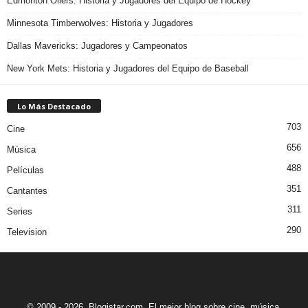
Edmonton Oilers: Historia y Jugadores del Equipo de Hockey
Minnesota Timberwolves: Historia y Jugadores
Dallas Mavericks: Jugadores y Campeonatos
New York Mets: Historia y Jugadores del Equipo de Baseball
Lo Más Destacado
703
Cine
656
Música
488
Películas
351
Cantantes
311
Series
290
Television
© 2009 - 2026. Blogistar.com. El mejor blog sobre cine, música,