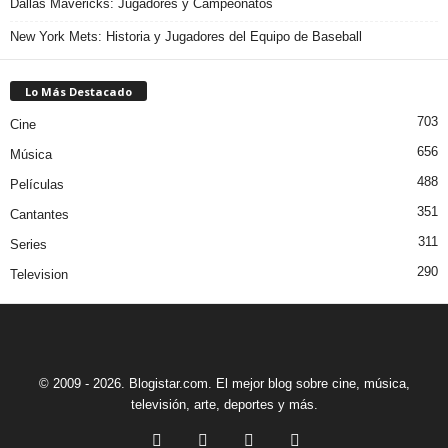
Dallas Mavericks: Jugadores y Campeonatos
New York Mets: Historia y Jugadores del Equipo de Baseball
Lo Más Destacado
703
Cine
656
Música
488
Películas
351
Cantantes
311
Series
290
Television
© 2009 - 2026. Blogistar.com. El mejor blog sobre cine, música,
televisión, arte, deportes y más.