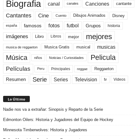
Biografia
canal
Canciones
cantante
canales
Cine
Cantantes
Dibujos Animados
Disney
Cuento
fotos
futbol
Grupos
famosos
historia
españa
mejores
imágenes
mejor
Libro
Libros
musicas
Musica Gratis
musical
musica de reggaeton
Pelicula
Música
niños
Noticias / Curiosidades
Películas
Reggaeton
Principales
Peru
reggae
Serie
Television
Series
Resumen
Videos
tv
Lo Último
Nadie nos va a extrañar: Sinopsis y Reparto de la Serie
Edmonton Oilers: Historia y Jugadores del Equipo de Hockey
Minnesota Timberwolves: Historia y Jugadores