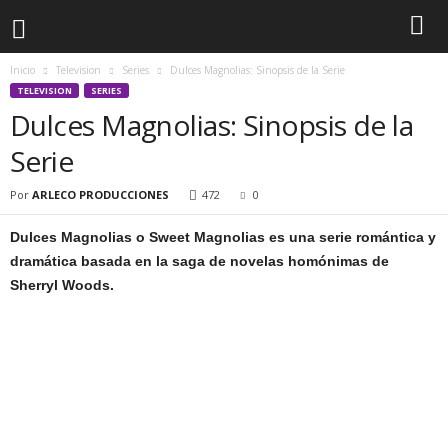
Inicio
Television
Series
Dulces Magnolias: Sinopsis de la Serie
TELEVISION
SERIES
Dulces Magnolias: Sinopsis de la
Serie
Por
ARLECO PRODUCCIONES
472
0
Dulces Magnolias o Sweet Magnolias es una serie romántica y
dramática basada en la saga de novelas homónimas de
Sherryl Woods.