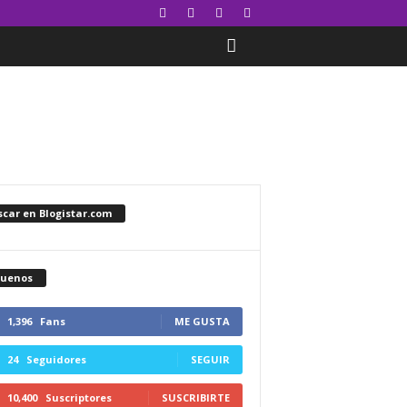
car en Blogistar.com
guenos
1,396
Fans
ME GUSTA
24
Seguidores
SEGUIR
10,400
Suscriptores
SUSCRIBIRTE