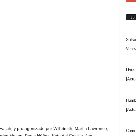
Lo
Salse
Venez
Lista
[Actu
Humbe
[Actu
all Fallah, y protagonizado por Will Smith, Martin Lawrence,
Comen
es Melton, Paola Núñez, Kate del Castillo, Joe