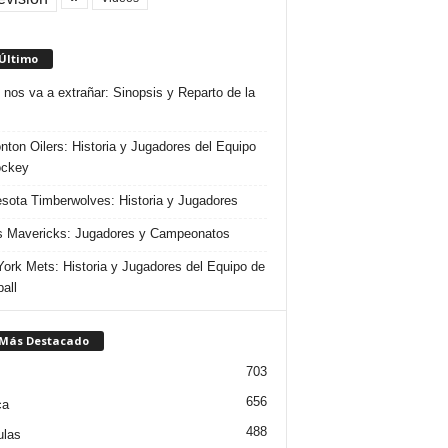
 Último
 nos va a extrañar: Sinopsis y Reparto de la
ton Oilers: Historia y Jugadores del Equipo
ockey
sota Timberwolves: Historia y Jugadores
s Mavericks: Jugadores y Campeonatos
ork Mets: Historia y Jugadores del Equipo de
all
 Más Destacado
703
656
ca
488
ulas