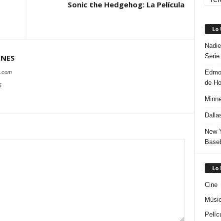
Sonic the Hedgehog: La Película
Lo
Nadie
Serie
ONES
Edmon
s.com
de H
S
Minne
Dalla
New Y
Baseb
Lo
Cine
Músi
Pelíc