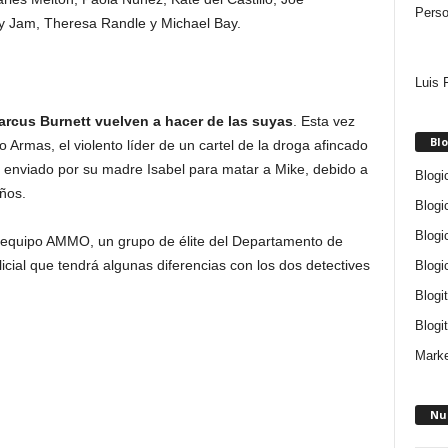
Perso
ky Jam, Theresa Randle y Michael Bay.
Luis 
rcus Burnett vuelven a hacer de las suyas
. Esta vez
Blo
 Armas, el violento líder de un cartel de la droga afincado
s enviado por su madre Isabel para matar a Mike, debido a
Blogi
ños.
Blogi
Blogi
el equipo AMMO, un grupo de élite del Departamento de
cial que tendrá algunas diferencias con los dos detectives
Blogi
Blogi
Blogit
Marke
Nu