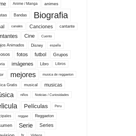
ime
animes
Anime / Manga
Biografia
stas
Bandas
al
Canciones
cantante
canales
Cine
ntantes
Cuento
ujos Animados
Disney
españa
fotos
futbol
Grupos
osos
imágenes
Libro
oria
Libros
mejores
or
musica de reggaeton
musicas
ica Gratis
musical
sica
niños
Noticias / Curiosidades
licula
Películas
Peru
Reggaeton
cipales
reggae
Serie
Series
sumen
evision
Videos
tv