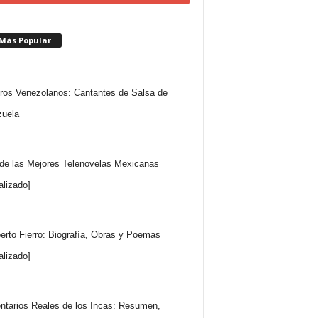
 Más Popular
ros Venezolanos: Cantantes de Salsa de
uela
 de las Mejores Telenovelas Mexicanas
alizado]
rto Fierro: Biografía, Obras y Poemas
alizado]
tarios Reales de los Incas: Resumen,