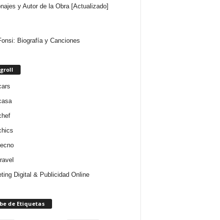
najes y Autor de la Obra [Actualizado]
Fonsi: Biografía y Canciones
groll
cars
casa
chef
chics
tecno
ravel
ting Digital & Publicidad Online
be de Etiquetas