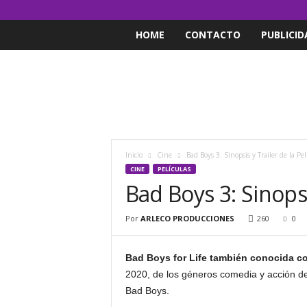
HOME
CONTACTO
PUBLICID
Inicio
Cine
Bad Boys 3: Sinopsis y Trailer de la Pel
CINE
PELÍCULAS
Bad Boys 3: Sinopsi
Por
ARLECO PRODUCCIONES
260
0
Bad Boys for Life también conocida c
2020, de los géneros comedia y acción de 
Bad Boys.