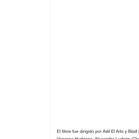
El filme fue dirigido por Adil El Arbi y Bil
Vanessa Hudgens, Alexander Ludwig, Charl