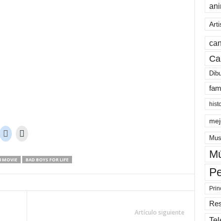
an
Arti
can
Ca
Dib
fam
hist
mej
Mus
Mú
3 MOVIE
BAD BOYS FOR LIFE
Pe
Prin
Re
Artículo siguiente
Tel