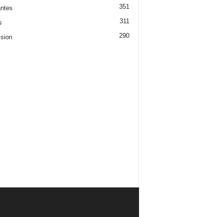
351
ntes
311
s
290
ision