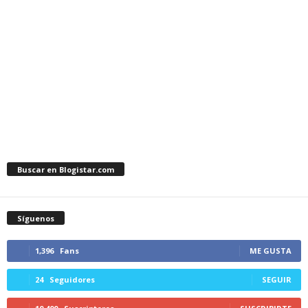
Buscar en Blogistar.com
Síguenos
1,396
Fans
ME GUSTA
24
Seguidores
SEGUIR