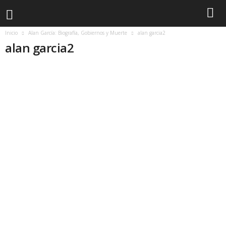
Inicio
Alan García: Biografía, Gobiernos y Muerte
alan garcia2
alan garcia2