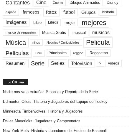
Cine
Cantantes
Dibujos Animados
Disney
Cuento
fotos
futbol
Grupos
famosos
historia
españa
mejores
imágenes
mejor
Libro
Libros
musicas
Musica Gratis
musical
musica de reggaeton
Pelicula
Música
niños
Noticias / Curiosidades
Películas
Reggaeton
Principales
Peru
reggae
Serie
Television
Series
Resumen
Videos
tv
Lo Último
Nadie nos va a extrañar: Sinopsis y Reparto de la Serie
Edmonton Oilers: Historia y Jugadores del Equipo de Hockey
Minnesota Timberwolves: Historia y Jugadores
Dallas Mavericks: Jugadores y Campeonatos
New York Mets: Historia y Jugadores del Equipo de Baseball