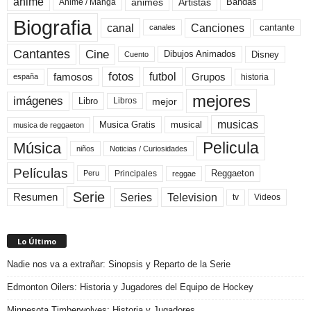
anime
animes
Artistas
Bandas
Anime / Manga
Biografia
canal
Canciones
cantante
canales
Cine
Cantantes
Dibujos Animados
Disney
Cuento
fotos
futbol
Grupos
famosos
historia
españa
mejores
imágenes
mejor
Libro
Libros
musicas
Musica Gratis
musical
musica de reggaeton
Pelicula
Música
niños
Noticias / Curiosidades
Películas
Reggaeton
Principales
Peru
reggae
Serie
Television
Series
Resumen
Videos
tv
Lo Último
Nadie nos va a extrañar: Sinopsis y Reparto de la Serie
Edmonton Oilers: Historia y Jugadores del Equipo de Hockey
Minnesota Timberwolves: Historia y Jugadores