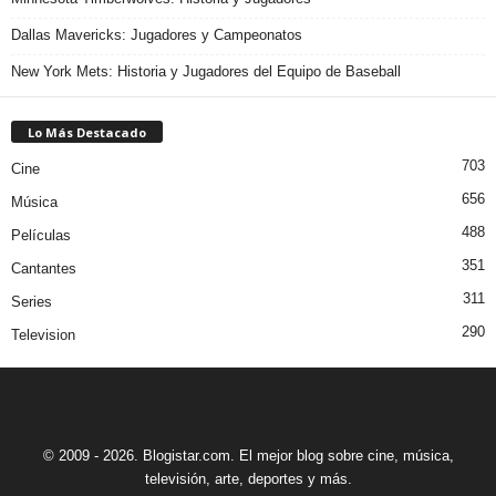
Dallas Mavericks: Jugadores y Campeonatos
New York Mets: Historia y Jugadores del Equipo de Baseball
Lo Más Destacado
703
Cine
656
Música
488
Películas
351
Cantantes
311
Series
290
Television
© 2009 - 2026. Blogistar.com. El mejor blog sobre cine, música,
televisión, arte, deportes y más.