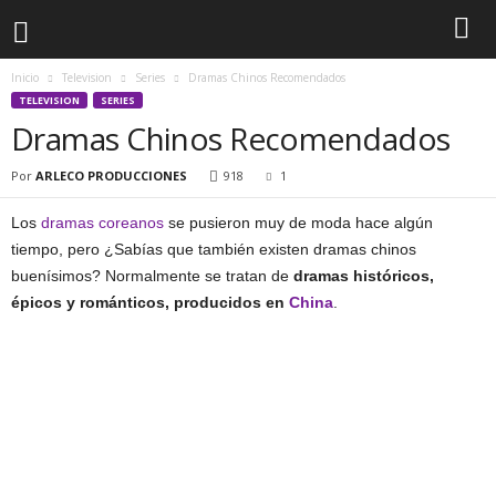
Inicio
Television
Series
Dramas Chinos Recomendados
TELEVISION
SERIES
Dramas Chinos Recomendados
Por
ARLECO PRODUCCIONES
918
1
Los
dramas coreanos
se pusieron muy de moda hace algún
tiempo, pero ¿Sabías que también existen dramas chinos
buenísimos? Normalmente se tratan de
dramas históricos,
épicos y románticos, producidos en
China
.